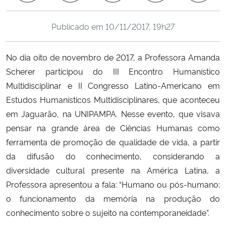
Ministério da Cidadania
Publicado em
10/11/2017, 19h27
Ministério da Saúde
No dia oito de novembro de 2017, a Professora Amanda
Ministério de Minas e Energia
Scherer participou do III Encontro Humanístico
Multidisciplinar e II Congresso Latino-Americano em
Ministério da Ciência, Tecnologia, Inovações e Comunicações
Estudos Humanísticos Multidisciplinares, que aconteceu
em Jaguarão, na UNIPAMPA. Nesse evento, que visava
Ministério do Meio Ambiente
pensar na grande área de Ciências Humanas como
ferramenta de promoção de qualidade de vida, a partir
Ministério do Turismo
da difusão do conhecimento, considerando a
diversidade cultural presente na América Latina, a
Ministério do Desenvolvimento Regional
Professora apresentou a fala: “Humano ou pós-humano:
Controladoria-Geral da União
o funcionamento da memória na produção do
conhecimento sobre o sujeito na contemporaneidade”.
Ministério da Mulher, da Família e dos Direitos Humanos