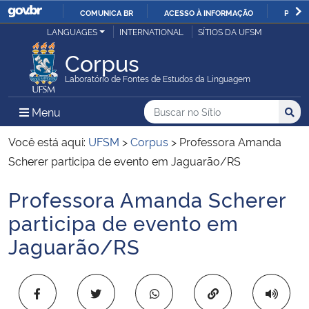
COMUNICA BR
ACESSO À INFORMAÇÃO
PARTI
Casa Civil
LANGUAGES
INTERNATIONAL
SÍTIOS DA UFSM
IR
PARA
Corpus
Ministério da Justiça e Segurança Pública
O
Laboratório de Fontes de Estudos da Linguagem
CONTEÚDO
Ministério da Defesa
Buscar no no Sítio
Busca
Busca:
Menu Principal do Sítio
Menu
Busc
Ministério das Relações Exteriores
Você está aqui:
UFSM
>
Corpus
>
Professora Amanda
Scherer participa de evento em Jaguarão/RS
Ministério da Economia
Professora Amanda Scherer
Início do conteúdo
Ministério da Infraestrutura
participa de evento em
Jaguarão/RS
Ministério da Agricultura, Pecuária e Abastecimento
Ministério da Educação
Copiar para área 