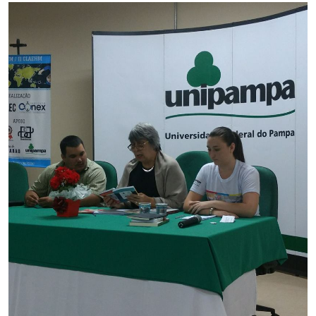
Secretaria-Geral
Secretaria de Governo
Gabinete de Segurança Institucional
Advocacia-Geral da União
Banco Central do Brasil
Planalto