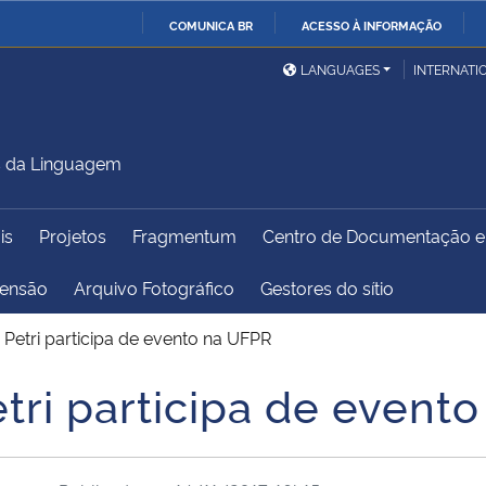
COMUNICA BR
ACESSO À INFORMAÇÃO
Ministério da Defesa
Ministério das Relações
Mini
IR
LANGUAGES
INTERNATI
Exteriores
PARA
O
Ministério da Cidadania
Ministério da Saúde
Mini
CONTEÚDO
s da Linguagem
is
Projetos
Fragmentum
Centro de Documentação 
Ministério do
Controladoria-Geral da
Mini
Desenvolvimento Regional
União
Famí
tensão
Arquivo Fotográfico
Gestores do sítio
Hum
i Petri participa de evento na UFPR
Advocacia-Geral da União
Banco Central do Brasil
Plan
etri participa de event