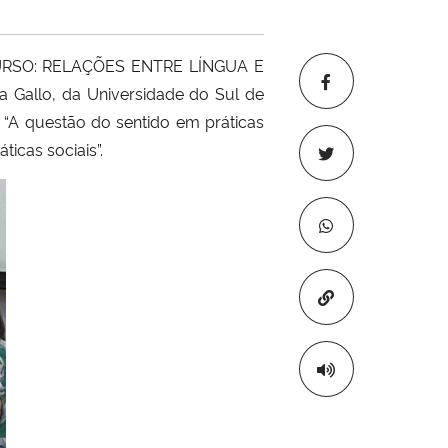
ISCURSO: RELAÇÕES ENTRE LÍNGUA E
 Gallo, da Universidade do Sul de
da “A questão do sentido em práticas
ticas sociais”.
Copiar para áre