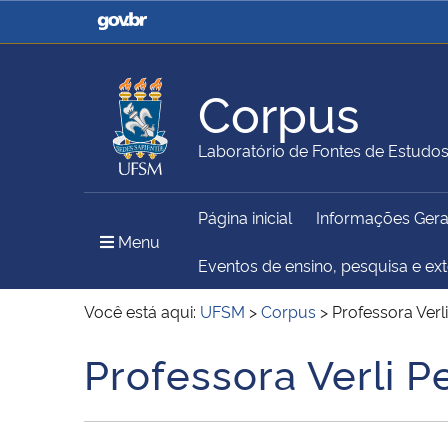
Casa Civil
Ministério da Justiça e
Segurança Pública
Corpus
Ministério da Agricultura,
Ministério da Educação
Laboratório de Fontes de Estudo
Pecuária e Abastecimento
Página inicial
Informações Gera
Ministério do Meio Ambiente
Ministério do Turismo
Menu Principal do Sítio
Menu
Eventos de ensino, pesquisa e ex
Você está aqui:
UFSM
>
Corpus
>
Professora Verl
Secretaria de Governo
Gabinete de Segurança
Professora Verli P
Início do conteúdo
Institucional