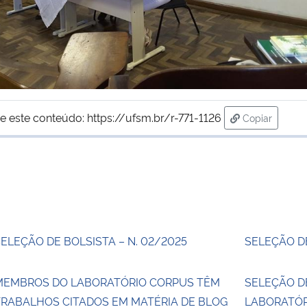
e este conteúdo:
https://ufsm.br/r-771-1126
Copiar
para área de
ELEÇÃO DE BOLSISTA – N. 02/2025
SELEÇÃO DE
MEMBROS DO LABORATÓRIO CORPUS TÊM
SELEÇÃO D
TRABALHOS CITADOS EM MATÉRIA DE BLOG
LABORATÓR