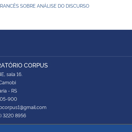
FRANCÊS SOBRE ANÁLISE DO DISCURSO
ATÓRIO CORPUS
E, sala 16.
Camobi
ria - RS
105-900
labcorpus1@gmail.com
5) 3220 8956