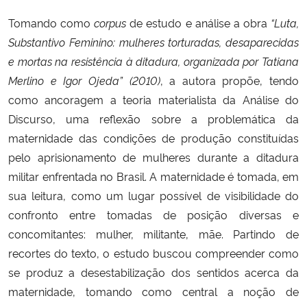
Tomando como
corpus
de estudo e análise a obra
“Luta,
Secretaria-Geral
Substantivo Feminino: mulheres torturadas, desaparecidas
e mortas na resistência à ditadura, organizada por Tatiana
Secretaria de Governo
Merlino e Igor Ojeda” (2010)
, a autora propõe, tendo
como ancoragem a teoria materialista da Análise do
Gabinete de Segurança Institucional
Discurso, uma reflexão sobre a problemática da
maternidade das condições de produção constituídas
Advocacia-Geral da União
pelo aprisionamento de mulheres durante a ditadura
militar enfrentada no Brasil. A maternidade é tomada, em
Banco Central do Brasil
sua leitura, como um lugar possível de visibilidade do
confronto entre tomadas de posição diversas e
Planalto
concomitantes: mulher, militante, mãe. Partindo de
recortes do texto, o estudo buscou compreender como
se produz a desestabilização dos sentidos acerca da
maternidade, tomando como central a noção de