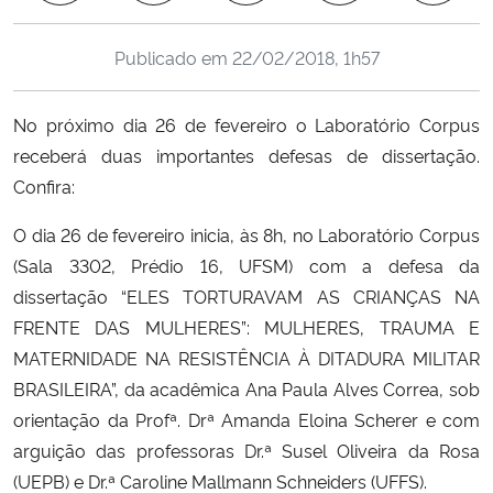
Ministério da Cidadania
Publicado em
22/02/2018, 1h57
Ministério da Saúde
No próximo dia 26 de fevereiro o Laboratório Corpus
Ministério de Minas e Energia
receberá duas importantes defesas de dissertação.
Confira:
Ministério da Ciência, Tecnologia, Inovações e Comunicações
O dia 26 de fevereiro inicia, às 8h, no Laboratório Corpus
Ministério do Meio Ambiente
(Sala 3302, Prédio 16, UFSM) com a defesa da
dissertação “ELES TORTURAVAM AS CRIANÇAS NA
Ministério do Turismo
FRENTE DAS MULHERES”: MULHERES, TRAUMA E
MATERNIDADE NA RESISTÊNCIA À DITADURA MILITAR
Ministério do Desenvolvimento Regional
BRASILEIRA”, da acadêmica Ana Paula Alves Correa, sob
orientação da Profª. Drª Amanda Eloina Scherer e com
Controladoria-Geral da União
arguição das professoras Dr.ª Susel Oliveira da Rosa
(UEPB) e Dr.ª Caroline Mallmann Schneiders (UFFS).
Ministério da Mulher, da Família e dos Direitos Humanos