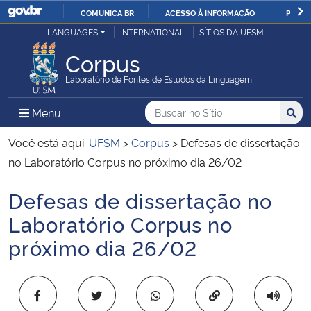
COMUNICA BR
ACESSO À INFORMAÇÃO
PARTI
Casa Civil
LANGUAGES
INTERNATIONAL
SÍTIOS DA UFSM
IR
PARA
Corpus
Ministério da Justiça e Segurança Pública
O
Laboratório de Fontes de Estudos da Linguagem
CONTEÚDO
Ministério da Defesa
Buscar no no Sítio
Busca
Busca:
Menu Principal do Sítio
Menu
Busc
Ministério das Relações Exteriores
Você está aqui:
UFSM
>
Corpus
>
Defesas de dissertação
no Laboratório Corpus no próximo dia 26/02
Ministério da Economia
Defesas de dissertação no
Início do conteúdo
Ministério da Infraestrutura
Laboratório Corpus no
próximo dia 26/02
Ministério da Agricultura, Pecuária e Abastecimento
Ministério da Educação
Copiar para área 