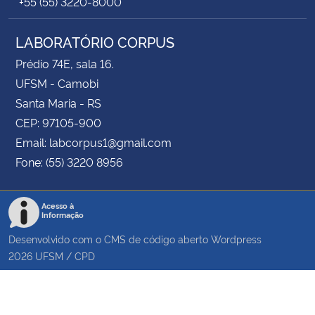
+55 (55) 3220-8000
LABORATÓRIO CORPUS
Prédio 74E, sala 16.
UFSM - Camobi
Santa Maria - RS
CEP: 97105-900
Email: labcorpus1@gmail.com
Fone: (55) 3220 8956
Acesso à
Informação
Desenvolvido com o CMS de código aberto
Wordpress
2026
UFSM
/
CPD