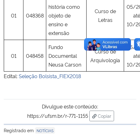
história como
05/2
Curso de
01
048368
objeto de
at
Letras
ensino e
10/2
extensão
Fundo
05/2
Curso de
01
048458
Documental
at
Arquivologia
Neusa Carson
10/2
Edital:
Seleção Bolsista_FIEX2018
Divulgue este conteúdo:
https://ufsm.br/r-771-1155
Copiar
para área de trans
Registrado em
NOTÍCIAS