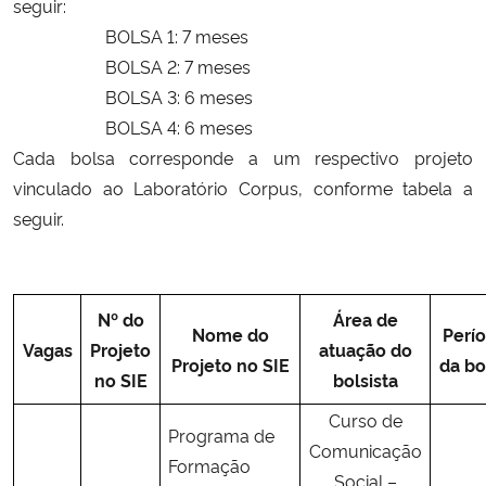
seguir:
BOLSA 1: 7 meses
Secretaria-Geral
BOLSA 2: 7 meses
BOLSA 3: 6 meses
Secretaria de Governo
BOLSA 4: 6 meses
Cada bolsa corresponde a um respectivo projeto
Gabinete de Segurança Institucional
vinculado ao Laboratório Corpus, conforme tabela a
seguir.
Advocacia-Geral da União
Banco Central do Brasil
Nº do
Área de
Nome do
Perí
Planalto
Vagas
Projeto
atuação do
Projeto no SIE
da bo
no SIE
bolsista
Curso de
Programa de
Comunicação
Formação
Social –