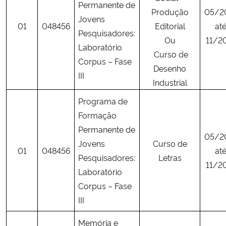
Permanente de
Produção
05/2
Jovens
01
048456
Editorial
at
Pesquisadores:
Ou
11/2
Laboratório
Curso de
Corpus – Fase
Desenho
III
Industrial
Programa de
Formação
Permanente de
05/2
Jovens
Curso de
01
048456
at
Pesquisadores:
Letras
11/2
Laboratório
Corpus – Fase
III
Memória e