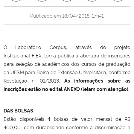
Ministério da Cidadania
Publicado em
18/04/2018, 17h41
Ministério da Saúde
Ministério de Minas e Energia
O Laboratório Corpus, através do projeto
Ministério da Ciência, Tecnologia, Inovações e Comunicações
Institucional
FIEX
, torna pública a abertura de inscrições
para seleção de acadêmicos dos cursos de graduação
Ministério do Meio Ambiente
da UFSM para Bolsa de Extensão Universitária, conforme
Resolução n. 01/2013.
As informações sobre as
Ministério do Turismo
inscrições estão no edital ANEXO (leiam com atenção).
Ministério do Desenvolvimento Regional
DAS BOLSAS
Controladoria-Geral da União
Estão disponíveis 4 bolsas de valor mensal de R$
400,00, com durabilidade conforme a discriminação a
Ministério da Mulher, da Família e dos Direitos Humanos