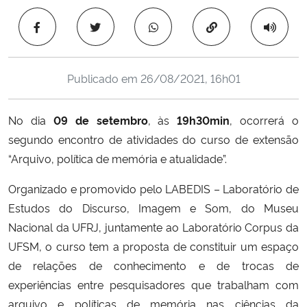
Ministério da Cidadania
Copiar para área 
Ministério da Saúde
Publicado em
26/08/2021, 16h01
Ministério de Minas e Energia
No dia
09 de setembro
, às
19h30min
, ocorrerá o
Ministério da Ciência, Tecnologia, Inovações e Comunicações
segundo encontro de atividades do curso de extensão
“Arquivo, política de memória e atualidade”.
Ministério do Meio Ambiente
Organizado e promovido pelo LABEDIS – Laboratório de
Ministério do Turismo
Estudos do Discurso, Imagem e Som, do Museu
Nacional da UFRJ, juntamente ao Laboratório Corpus da
Ministério do Desenvolvimento Regional
UFSM, o curso tem a proposta de constituir um espaço
de relações de conhecimento e de trocas de
Controladoria-Geral da União
experiências entre pesquisadores que trabalham com
arquivo e políticas de memória nas ciências da
Ministério da Mulher, da Família e dos Direitos Humanos