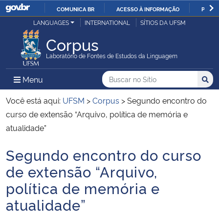
COMUNICA BR
ACESSO À INFORMAÇÃO
PARTI
Casa Civil
LANGUAGES
INTERNATIONAL
SÍTIOS DA UFSM
IR
PARA
Corpus
Ministério da Justiça e Segurança Pública
O
Laboratório de Fontes de Estudos da Linguagem
CONTEÚDO
Ministério da Defesa
Buscar no no Sítio
Busca
Busca:
Menu Principal do Sítio
Menu
Busc
Ministério das Relações Exteriores
Você está aqui:
UFSM
>
Corpus
>
Segundo encontro do
curso de extensão “Arquivo, política de memória e
Ministério da Economia
atualidade”
Segundo encontro do curso
Ministério da Infraestrutura
Início do conteúdo
de extensão “Arquivo,
Ministério da Agricultura, Pecuária e Abastecimento
política de memória e
atualidade”
Ministério da Educação