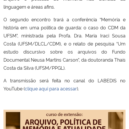
linguagem e áreas afins.
Secretaria-Geral
O segundo encontro trará a conferência “Memória e
história em uma política de guarda: o caso do CDM da
Secretaria de Governo
UFSM”, ministrada pela Profa. Dra. Maria Iraci Sousa
Costa (UFSM/DLCL/CDM), e o relato de pesquisa “Um
Gabinete de Segurança Institucional
estudo discursivo sobre os arquivos do Fundo
Documental Neusa Martins Carson”, da doutoranda Thaís
Advocacia-Geral da União
Costa da Silva (UFSM/PPGL).
Banco Central do Brasil
A transmissão será feita no canal do LABEDIS no
YouTube (
clique aqui para acessar
).
Planalto