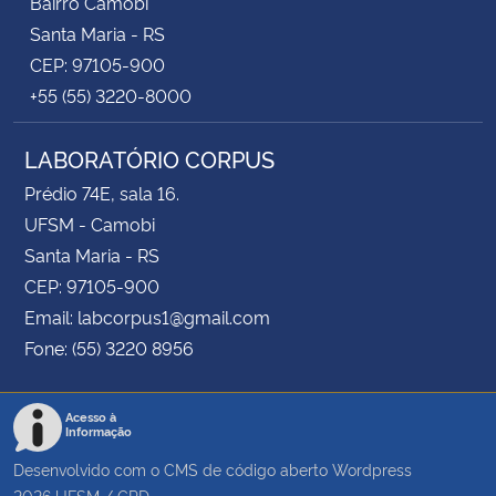
Bairro Camobi
Santa Maria - RS
CEP: 97105-900
+55 (55) 3220-8000
LABORATÓRIO CORPUS
Prédio 74E, sala 16.
UFSM - Camobi
Santa Maria - RS
CEP: 97105-900
Email: labcorpus1@gmail.com
Fone: (55) 3220 8956
Acesso à
Informação
Desenvolvido com o CMS de código aberto
Wordpress
2026
UFSM
/
CPD