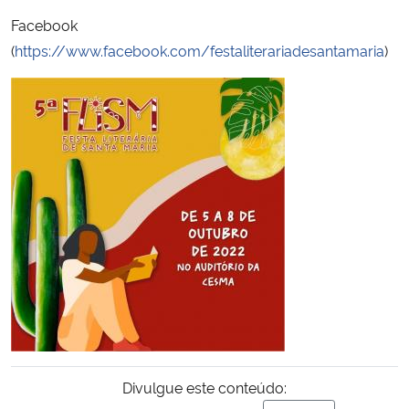
Facebook
Secretaria-Geral
(
https://www.facebook.com/festaliterariadesantamaria
)
Secretaria de Governo
Gabinete de Segurança Institucional
Advocacia-Geral da União
Banco Central do Brasil
Planalto
Divulgue este conteúdo: