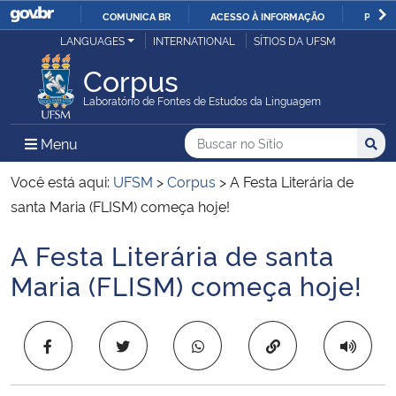
COMUNICA BR
ACESSO À INFORMAÇÃO
PARTI
Casa Civil
LANGUAGES
INTERNATIONAL
SÍTIOS DA UFSM
IR
PARA
Corpus
Ministério da Justiça e Segurança Pública
O
Laboratório de Fontes de Estudos da Linguagem
CONTEÚDO
Ministério da Defesa
Buscar no no Sítio
Busca
Busca:
Menu Principal do Sítio
Menu
Busc
Ministério das Relações Exteriores
Você está aqui:
UFSM
>
Corpus
>
A Festa Literária de
santa Maria (FLISM) começa hoje!
Ministério da Economia
A Festa Literária de santa
Início do conteúdo
Ministério da Infraestrutura
Maria (FLISM) começa hoje!
Ministério da Agricultura, Pecuária e Abastecimento
Copiar para área 
Ministério da Educação