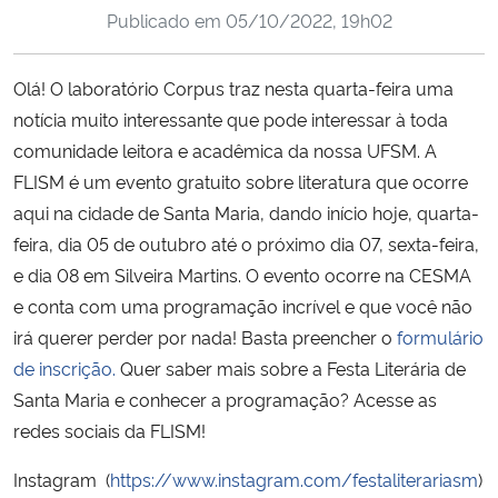
Publicado em
05/10/2022, 19h02
Ministério da Cidadania
Ministério da Saúde
Olá! O laboratório Corpus traz nesta quarta-feira uma
notícia muito interessante que pode interessar à toda
Ministério de Minas e Energia
comunidade leitora e acadêmica da nossa UFSM. A
FLISM é um evento gratuito sobre literatura que ocorre
Ministério da Ciência, Tecnologia, Inovações e Comunicações
aqui na cidade de Santa Maria, dando início hoje, quarta-
feira, dia 05 de outubro até o próximo dia 07, sexta-feira,
Ministério do Meio Ambiente
e dia 08 em Silveira Martins. O evento ocorre na CESMA
e conta com uma programação incrível e que você não
Ministério do Turismo
irá querer perder por nada! Basta preencher o
formulário
de inscrição.
Quer saber mais sobre a Festa Literária de
Ministério do Desenvolvimento Regional
Santa Maria e conhecer a programação? Acesse as
redes sociais da FLISM!
Controladoria-Geral da União
Instagram
(
https://www.instagram.com/festaliterariasm
)
Ministério da Mulher, da Família e dos Direitos Humanos