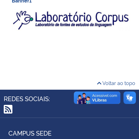
Banner1
Ministério da Cidadania
Ministério da Saúde
Ministério de Minas e Energia
Ministério da Ciência, Tecnologia, Inovações e Comunicações
Ministério do Meio Ambiente
Voltar ao topo
Ministério do Turismo
REDES SOCIAIS:
Ministério do Desenvolvimento Regional
RSS
Controladoria-Geral da União
CAMPUS SEDE
Ministério da Mulher, da Família e dos Direitos Humanos