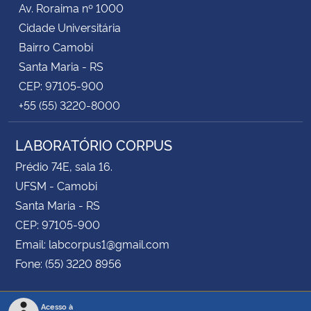
Av. Roraima nº 1000
Cidade Universitária
Secretaria-Geral
Bairro Camobi
Santa Maria - RS
Secretaria de Governo
CEP: 97105-900
+55 (55) 3220-8000
Gabinete de Segurança Institucional
LABORATÓRIO CORPUS
Advocacia-Geral da União
Prédio 74E, sala 16.
Banco Central do Brasil
UFSM - Camobi
Santa Maria - RS
Planalto
CEP: 97105-900
Email: labcorpus1@gmail.com
Fone: (55) 3220 8956
Acesso à