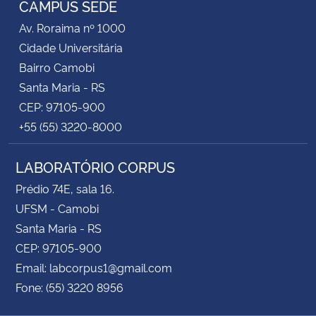
CAMPUS SEDE
Av. Roraima nº 1000
Secretaria-Geral
Cidade Universitária
Bairro Camobi
Secretaria de Governo
Santa Maria - RS
CEP: 97105-900
Gabinete de Segurança Institucional
+55 (55) 3220-8000
Advocacia-Geral da União
LABORATÓRIO CORPUS
Banco Central do Brasil
Prédio 74E, sala 16.
UFSM - Camobi
Planalto
Santa Maria - RS
CEP: 97105-900
Email: labcorpus1@gmail.com
Fone: (55) 3220 8956