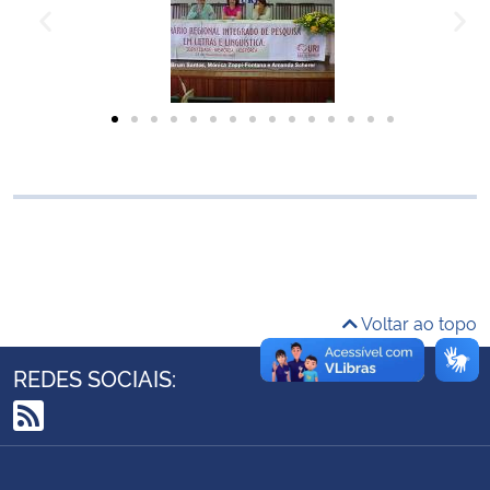
Ministério da Cidadania
Ministério da Saúde
Ministério de Minas e Energia
Ministério da Ciência, Tecnologia, Inovações e Comunicações
Ministério do Meio Ambiente
Ministério do Turismo
Voltar ao topo
Ministério do Desenvolvimento Regional
REDES SOCIAIS:
Controladoria-Geral da União
RSS
Ministério da Mulher, da Família e dos Direitos Humanos