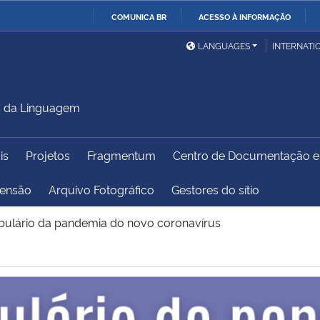
COMUNICA BR
ACESSO À INFORMAÇÃO
Ministério da Defesa
Ministério das Relações
Mini
IR
LANGUAGES
INTERNATI
Exteriores
PARA
O
Ministério da Cidadania
Ministério da Saúde
Mini
CONTEÚDO
s da Linguagem
is
Projetos
Fragmentum
Centro de Documentação 
Ministério do
Controladoria-Geral da
Mini
Desenvolvimento Regional
União
Famí
tensão
Arquivo Fotográfico
Gestores do sítio
Hum
ulário da pandemia do novo coronavírus
Advocacia-Geral da União
Banco Central do Brasil
Plan