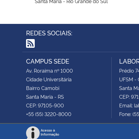
Santa Maria - Rio Grande do Sul
REDES SOCIAIS:
RSS
CAMPUS SEDE
LABOR
Av. Roraima nº 1000
Prédio 74
Cidade Universitária
UFSM - 
Bairro Camobi
Santa Ma
Santa Maria - RS
CEP: 97
CEP: 97105-900
Email: 
+55 (55) 3220-8000
Fone: (5
Acesso à
Informação