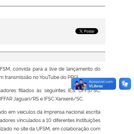
SM, convida para a live de lançamento do
com transmissão no YouTube do PPGL.
adores filiados às seguintes IES: UFFS/SC;
FAR Jaguari/RS e IFSC Xanxerê/SC.
ado em veículos da imprensa nacional escrita
dores vinculados a 10 diferentes instituições
ibilizado no site da UFSM, em colaboração com