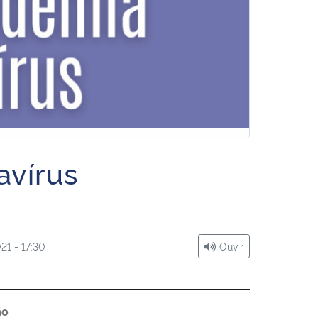
avírus
21 - 17:30
Ouvir
ão