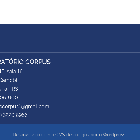
ATÓRIO CORPUS
E, sala 16.
Camobi
ria - RS
105-900
labcorpus1@gmail.com
5) 3220 8956
Desenvolvido com o CMS de código aberto
Wordpress