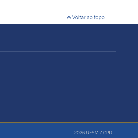
Voltar ao topo
2026
UFSM
/
CPD