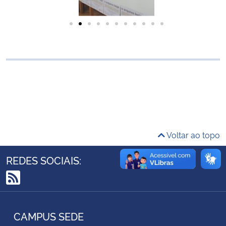
Ministério da Cidadania
Ministério da Saúde
Ministério de Minas e Energia
Ministério da Ciência, Tecnologia, Inovações e Comunicações
Ministério do Meio Ambiente
Voltar ao topo
Ministério do Turismo
REDES SOCIAIS:
Ministério do Desenvolvimento Regional
RSS
Controladoria-Geral da União
CAMPUS SEDE
Ministério da Mulher, da Família e dos Direitos Humanos