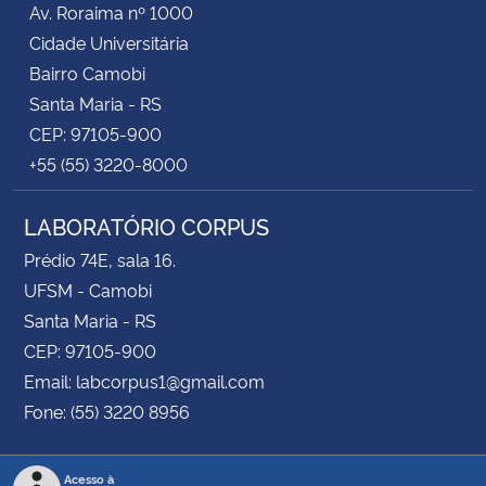
Av. Roraima nº 1000
Cidade Universitária
Secretaria-Geral
Bairro Camobi
Santa Maria - RS
Secretaria de Governo
CEP: 97105-900
+55 (55) 3220-8000
Gabinete de Segurança Institucional
LABORATÓRIO CORPUS
Advocacia-Geral da União
Prédio 74E, sala 16.
Banco Central do Brasil
UFSM - Camobi
Santa Maria - RS
Planalto
CEP: 97105-900
Email: labcorpus1@gmail.com
Fone: (55) 3220 8956
Acesso à