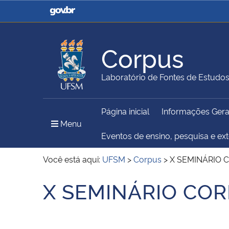
Casa Civil
Ministério da Justiça e
Segurança Pública
Corpus
Ministério da Agricultura,
Ministério da Educação
Laboratório de Fontes de Estudo
Pecuária e Abastecimento
Página inicial
Informações Gera
Ministério do Meio Ambiente
Ministério do Turismo
Menu Principal do Sítio
Menu
Eventos de ensino, pesquisa e ex
Você está aqui:
UFSM
>
Corpus
>
X SEMINÁRIO 
Secretaria de Governo
Gabinete de Segurança
X SEMINÁRIO CO
Início do conteúdo
Institucional