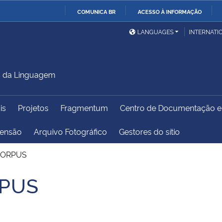
COMUNICA BR
ACESSO À INFORMAÇÃO
Ministério da Defesa
Ministério das Relações
Mini
IR
LANGUAGES
INTERNATI
Exteriores
PARA
O
Ministério da Cidadania
Ministério da Saúde
Mini
CONTEÚDO
s da Linguagem
is
Projetos
Fragmentum
Centro de Documentação 
Ministério do
Controladoria-Geral da
Mini
Desenvolvimento Regional
União
Famí
tensão
Arquivo Fotográfico
Gestores do sítio
Hum
CORPUS
Advocacia-Geral da União
Banco Central do Brasil
Plan
RPUS