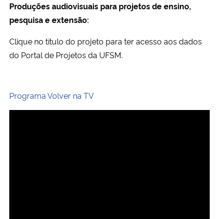
Produções audiovisuais para projetos de ensino,
Ministério da Cidadania
pesquisa e extensão:
Ministério da Saúde
Clique no título do projeto para ter acesso aos dados
do Portal de Projetos da UFSM.
Ministério de Minas e Energia
Ministério da Ciência, Tecnologia, Inovações e Comunicações
Programa Volver na TV
Ministério do Meio Ambiente
Ministério do Turismo
Ministério do Desenvolvimento Regional
Controladoria-Geral da União
Ministério da Mulher, da Família e dos Direitos Humanos