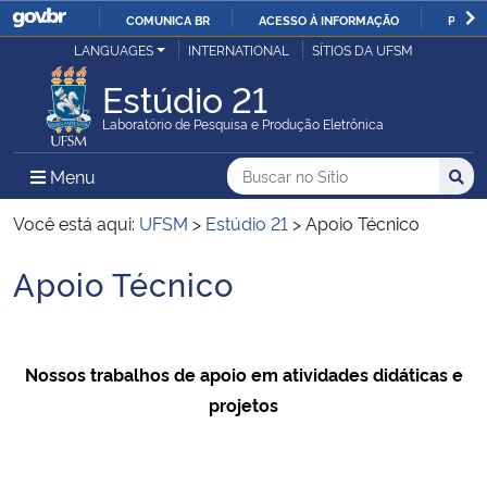
COMUNICA BR
ACESSO À INFORMAÇÃO
PARTI
Casa Civil
LANGUAGES
INTERNATIONAL
SÍTIOS DA UFSM
IR
PARA
Estúdio 21
Ministério da Justiça e Segurança Pública
O
Laboratório de Pesquisa e Produção Eletrônica
CONTEÚDO
Ministério da Defesa
Buscar no no Sítio
Busca
Busca:
Menu Principal do Sítio
Menu
Busc
Ministério das Relações Exteriores
Você está aqui:
UFSM
>
Estúdio 21
>
Apoio Técnico
Apoio Técnico
Ministério da Economia
Início do conteúdo
Ministério da Infraestrutura
Nossos trabalhos de apoio em atividades didáticas e
Ministério da Agricultura, Pecuária e Abastecimento
projetos
Ministério da Educação