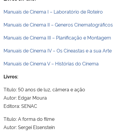
Ministério da Cidadania
Manuais de Cinema I – Laboratório de Roteiro
Ministério da Saúde
Manuais de Cinema II – Generos Cinematográficos
Ministério de Minas e Energia
Manuais de Cinema III – Planificação e Montagem
Manuais de Cinema IV – Os Cineastas e a sua Arte
Ministério da Ciência, Tecnologia, Inovações e Comunicações
Manuais de Cinema V – Histórias do Cinema
Ministério do Meio Ambiente
Livros:
Ministério do Turismo
Título: 50 anos de luz, câmera e ação
Autor: Edgar Moura
Ministério do Desenvolvimento Regional
Editora: SENAC
Controladoria-Geral da União
Título: A forma do filme
Autor: Sergei Elsenstein
Ministério da Mulher, da Família e dos Direitos Humanos