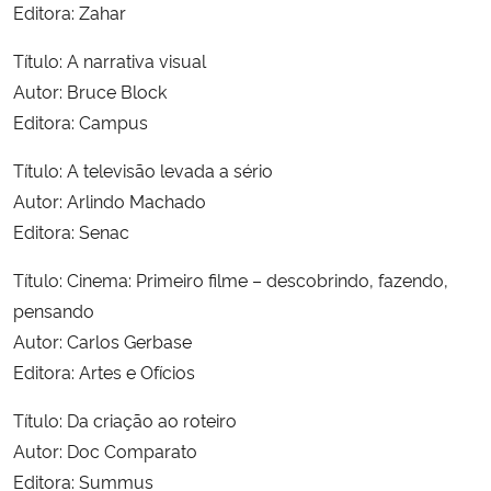
Editora: Zahar
Secretaria-Geral
Título: A narrativa visual
Autor: Bruce Block
Secretaria de Governo
Editora: Campus
Gabinete de Segurança Institucional
Título: A televisão levada a sério
Autor: Arlindo Machado
Advocacia-Geral da União
Editora: Senac
Título: Cinema: Primeiro filme – descobrindo, fazendo,
Banco Central do Brasil
pensando
Autor: Carlos Gerbase
Planalto
Editora: Artes e Ofícios
Título: Da criação ao roteiro
Autor: Doc Comparato
Editora: Summus