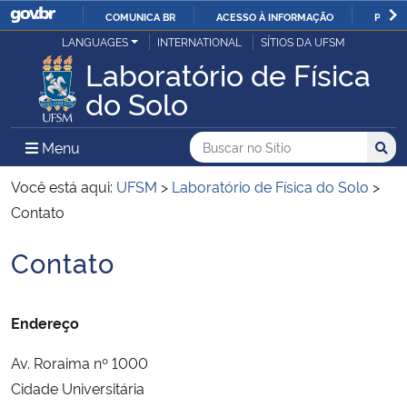
COMUNICA BR
ACESSO À INFORMAÇÃO
PARTI
Casa Civil
LANGUAGES
INTERNATIONAL
SÍTIOS DA UFSM
IR
Laboratório de Física
PARA
Ministério da Justiça e Segurança Pública
do Solo
O
CONTEÚDO
Ministério da Defesa
Buscar no no Sítio
Busca
Busca:
Menu Principal do Sítio
Menu
Busc
Ministério das Relações Exteriores
Você está aqui:
UFSM
>
Laboratório de Física do Solo
>
Contato
Ministério da Economia
Contato
Início do conteúdo
Ministério da Infraestrutura
Endereço
Ministério da Agricultura, Pecuária e Abastecimento
Av. Roraima nº 1000
Ministério da Educação
Cidade Universitária