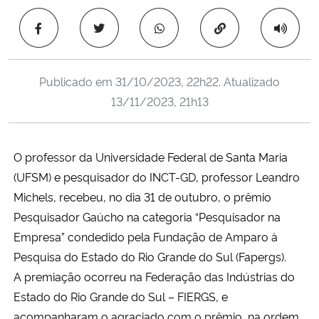
Ministério da Cidadania
Copiar para área 
Ministério da Saúde
Publicado em
31/10/2023, 22h22
. Atualizado
Ministério de Minas e Energia
13/11/2023, 21h13
Ministério da Ciência, Tecnologia, Inovações e Comunicações
O professor da Universidade Federal de Santa Maria
Ministério do Meio Ambiente
(UFSM) e pesquisador do INCT-GD, professor Leandro
Michels, recebeu, no dia 31 de outubro, o prêmio
Ministério do Turismo
Pesquisador Gaúcho na categoria “Pesquisador na
Empresa” condedido pela Fundação de Amparo à
Ministério do Desenvolvimento Regional
Pesquisa do Estado do Rio Grande do Sul (Fapergs).
A premiação ocorreu na Federação das Indústrias do
Controladoria-Geral da União
Estado do Rio Grande do Sul – FIERGS, e
Ministério da Mulher, da Família e dos Direitos Humanos
acompanharam o agraciado com o prêmio, na ordem