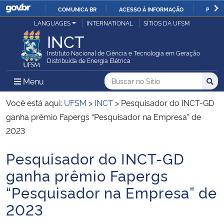
COMUNICA BR
ACESSO À INFORMAÇÃO
PARTI
Casa Civil
LANGUAGES
INTERNATIONAL
SÍTIOS DA UFSM
IR
INCT
PARA
Ministério da Justiça e Segurança Pública
O
Instituto Nacional de Ciência e Tecnologia em Geração
Distribuída de Energia Elétrica
CONTEÚDO
Ministério da Defesa
Buscar no no Sítio
Busca
Busca:
Menu Principal do Sítio
Menu
Busc
Ministério das Relações Exteriores
Você está aqui:
UFSM
>
INCT
>
Pesquisador do INCT-GD
ganha prêmio Fapergs “Pesquisador na Empresa” de
Ministério da Economia
2023
Pesquisador do INCT-GD
Ministério da Infraestrutura
Início do conteúdo
ganha prêmio Fapergs
Ministério da Agricultura, Pecuária e Abastecimento
“Pesquisador na Empresa” de
2023
Ministério da Educação