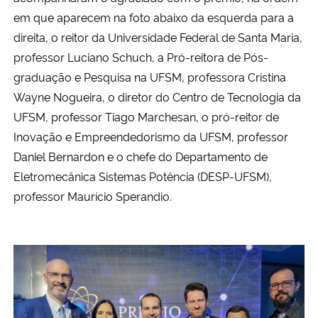
em que aparecem na foto abaixo da esquerda para a
Secretaria-Geral
direita, o reitor da Universidade Federal de Santa Maria,
professor Luciano Schuch, a Pró-reitora de Pós-
Secretaria de Governo
graduação e Pesquisa na UFSM, professora Cristina
Wayne Nogueira, o diretor do Centro de Tecnologia da
Gabinete de Segurança Institucional
UFSM, professor Tiago Marchesan, o pró-reitor de
Inovação e Empreendedorismo da UFSM, professor
Advocacia-Geral da União
Daniel Bernardon e o chefe do Departamento de
Eletromecânica Sistemas Potência (DESP-UFSM),
Banco Central do Brasil
professor Maurício Sperandio.
Planalto