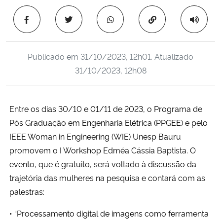
Ministério da Cidadania
Copiar para área 
Ministério da Saúde
Publicado em
31/10/2023, 12h01
. Atualizado
Ministério de Minas e Energia
31/10/2023, 12h08
Ministério da Ciência, Tecnologia, Inovações e Comunicações
Entre os dias 30/10 e 01/11 de 2023, o Programa de
Ministério do Meio Ambiente
Pós Graduação em Engenharia Elétrica (PPGEE) e pelo
IEEE Woman in Engineering (WIE) Unesp Bauru
Ministério do Turismo
promovem o I Workshop Edméa Cássia Baptista. O
evento, que é gratuito, será voltado à discussão da
Ministério do Desenvolvimento Regional
trajetória das mulheres na pesquisa e contará com as
palestras:
Controladoria-Geral da União
• “Processamento digital de imagens como ferramenta
Ministério da Mulher, da Família e dos Direitos Humanos