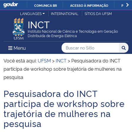
COMUNICA BR
ACESSO À INFORMAÇÃO
PARTI
Casa Civil
LANGUAGES
INTERNATIONAL
SÍTIOS DA UFSM
IR
INCT
PARA
Ministério da Justiça e Segurança Pública
O
Instituto Nacional de Ciência e Tecnologia em Geração
Distribuída de Energia Elétrica
CONTEÚDO
Ministério da Defesa
Buscar no no Sítio
Busca
Busca:
Menu Principal do Sítio
Menu
Busc
Ministério das Relações Exteriores
Você está aqui:
UFSM
>
INCT
>
Pesquisadora do INCT
participa de workshop sobre trajetória de mulheres na
Ministério da Economia
pesquisa
Pesquisadora do INCT
Ministério da Infraestrutura
Início do conteúdo
participa de workshop sobre
Ministério da Agricultura, Pecuária e Abastecimento
trajetória de mulheres na
pesquisa
Ministério da Educação