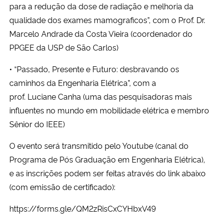
para a redução da dose de radiação e melhoria da
qualidade dos exames mamograficos”, com o Prof. Dr.
Secretaria-Geral
Marcelo Andrade da Costa Vieira (coordenador do
PPGEE da USP de São Carlos)
Secretaria de Governo
• “Passado, Presente e Futuro: desbravando os
Gabinete de Segurança Institucional
caminhos da Engenharia Elétrica”, com a
prof. Luciane Canha (uma das pesquisadoras mais
Advocacia-Geral da União
influentes no mundo em mobilidade elétrica e membro
Sênior do IEEE)
Banco Central do Brasil
O evento será transmitido pelo Youtube (canal do
Planalto
Programa de Pós Graduação em Engenharia Elétrica),
e as inscrições podem ser feitas através do link abaixo
(com emissão de certificado):
https://forms.gle/QM2zRisCxCYHbxV49