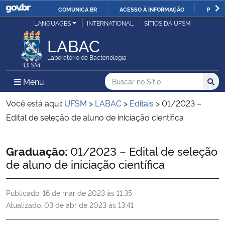
COMUNICA BR
ACESSO À INFORMAÇÃO
PARTI
Casa Civil
LANGUAGES
INTERNATIONAL
SÍTIOS DA UFSM
IR
PARA
LABAC
Ministério da Justiça e Segurança Pública
O
Laboratório de Bacteriologia
CONTEÚDO
Ministério da Defesa
Buscar no no Sítio
Busca
Busca:
Menu Principal do Sítio
Menu
Busc
Ministério das Relações Exteriores
Você está aqui:
UFSM
>
LABAC
>
Editais
>
01/2023 –
Edital de seleção de aluno de iniciação científica
Ministério da Economia
Início do conteúdo
Graduação:
01/2023 – Edital de seleção
Ministério da Infraestrutura
de aluno de iniciação científica
Ministério da Agricultura, Pecuária e Abastecimento
Publicado:
16 de mar de 2023 às 11:35
Atualizado:
03 de abr de 2023 às 13:41
Ministério da Educação