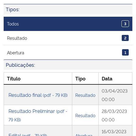
Ministério da Cidadania
Tipos:
Ministério da Saúde
Todos
3
Ministério de Minas e Energia
Resultado
2
Abertura
1
Ministério da Ciência, Tecnologia, Inovações e Comunicações
Publicações:
Ministério do Meio Ambiente
Título
Tipo
Data
Ministério do Turismo
03/04/2023
Resultado final
(pdf - 79 KB)
Resultado
00:00
Ministério do Desenvolvimento Regional
Resultado Preliminar
(pdf -
28/03/2023
Resultado
Controladoria-Geral da União
79 KB)
00:00
16/03/2023
Ministério da Mulher, da Família e dos Direitos Humanos
Edital
(pdf - 79 KB)
Abertura