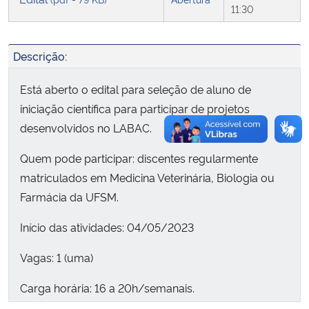
11:30
Secretaria-Geral
Descrição:
Secretaria de Governo
Está aberto o edital para seleção de aluno de
Gabinete de Segurança Institucional
iniciação científica para participar de projetos
desenvolvidos no LABAC.
Advocacia-Geral da União
Quem pode participar: discentes regularmente
matriculados em Medicina Veterinária, Biologia ou
Banco Central do Brasil
Farmácia da UFSM.
Planalto
Início das atividades: 04/05/2023
Vagas: 1 (uma)
Carga horária: 16 a 20h/semanais.