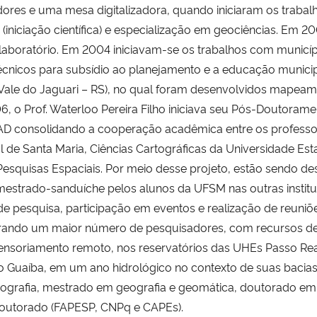
adores e uma mesa digitalizadora, quando iniciaram os trab
 (iniciação científica) e especialização em geociências. Em
laboratório. Em 2004 iniciavam-se os trabalhos com munic
técnicos para subsídio ao planejamento e a educação municip
ale do Jaguari – RS), no qual foram desenvolvidos mapeamen
6, o Prof. Waterloo Pereira Filho iniciava seu Pós-Doutorame
AD consolidando a cooperação acadêmica entre os profess
de Santa Maria, Ciências Cartográficas da Universidade Est
esquisas Espaciais. Por meio desse projeto, estão sendo de
estrado-sanduíche pelos alunos da UFSM nas outras institui
de pesquisa, participação em eventos e realização de reuniões
rando um maior número de pesquisadores, com recursos de cus
nsoriamento remoto, nos reservatórios das UHEs Passo Real 
ago Guaíba, em um ano hidrológico no contexto de suas bacias
rafia, mestrado em geografia e geomática, doutorado em geo
outorado (FAPESP, CNPq e CAPEs).