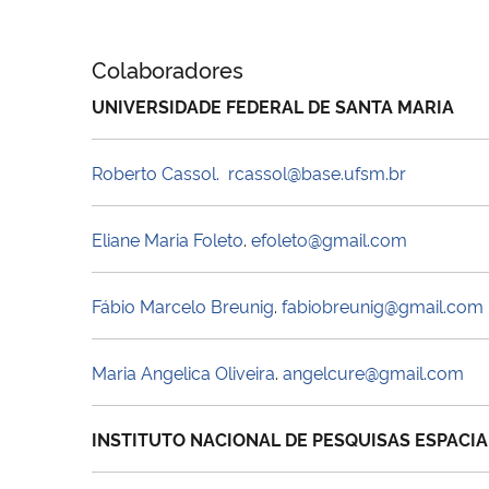
Colaboradores
UNIVERSIDADE FEDERAL DE SANTA MARIA
Roberto Cassol.
rcassol@base.ufsm.br
Eliane Maria Foleto
.
efoleto@gmail.com
Fábio Marcelo Breunig
.
fabiobreunig@gmail.com
Maria Angelica Oliveira
.
angelcure@gmail.com
INSTITUTO NACIONAL DE PESQUISAS ESPACIA