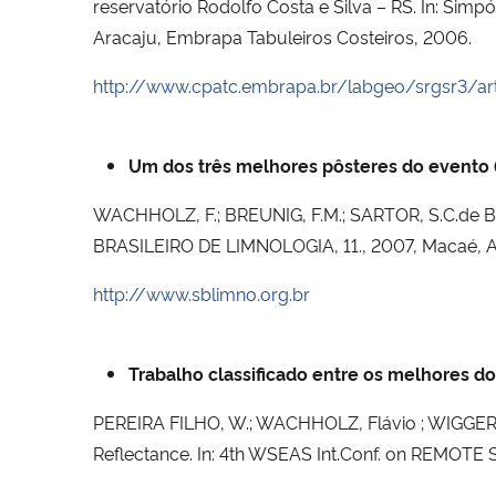
reservatório Rodolfo Costa e Silva – RS. In: Si
Aracaju, Embrapa Tabuleiros Costeiros, 2006.
http://www.cpatc.embrapa.br/labgeo/srgsr3/ar
Um dos três melhores pôsteres do evento 
WACHHOLZ, F.; BREUNIG, F.M.; SARTOR, S.C.de B
BRASILEIRO DE LIMNOLOGIA, 11., 2007, Macaé, An
http://www.sblimno.org.br
Trabalho classificado entre os melhores
PEREIRA FILHO, W.; WACHHOLZ, Flávio ; WIGGERS, 
Reflectance. In: 4th WSEAS Int.Conf. on REMOT