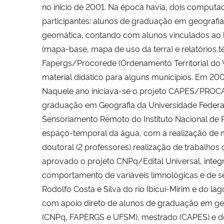
no início de 2001. Na época havia, dois comput
participantes: alunos de graduação em geografia
geomática, contando com alunos vinculados ao 
(mapa-base, mapa de uso da terra) e relatórios 
Fapergs/Procorede (Ordenamento Territorial do V
material didático para alguns municípios. Em 200
Naquele ano iniciava-se o projeto CAPES/PROC
graduação em Geografia da Universidade Federal 
Sensoriamento Remoto do Instituto Nacional de P
espaço-temporal da água, com a realização de m
doutoral (2 professores) realização de trabalhos 
aprovado o projeto CNPq/Edital Universal, integ
comportamento de variáveis limnológicas e de se
Rodolfo Costa e Silva do rio Ibicuí-Mirim e do l
com apoio direto de alunos de graduação em geog
(CNPq, FAPERGS e UFSM), mestrado (CAPES) e d