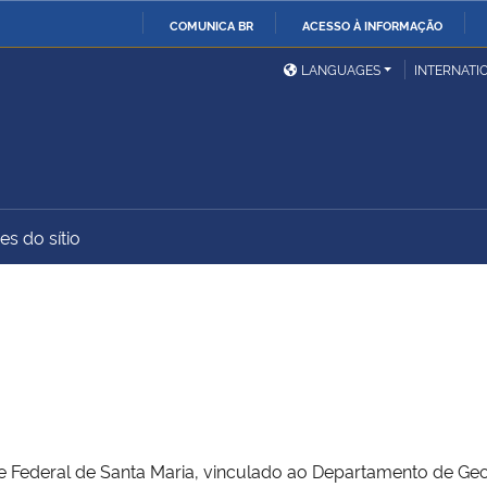
COMUNICA BR
ACESSO À INFORMAÇÃO
Ministério da Defesa
Ministério das Relações
Mini
IR
LANGUAGES
INTERNATI
Exteriores
PARA
O
Ministério da Cidadania
Ministério da Saúde
Mini
CONTEÚDO
es do sítio
Ministério do
Controladoria-Geral da
Mini
Desenvolvimento Regional
União
Famí
Hum
Advocacia-Geral da União
Banco Central do Brasil
Plan
 Federal de Santa Maria, vinculado ao Departamento de Geoci