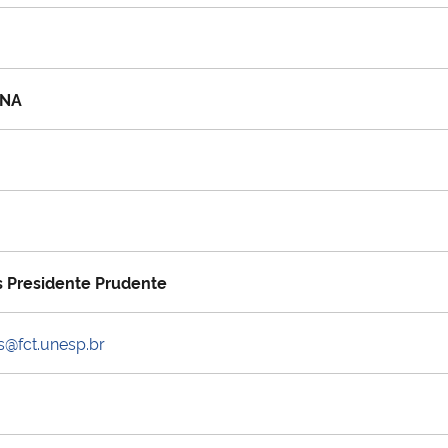
ANA
Presidente Prudente
@fct.unesp.br