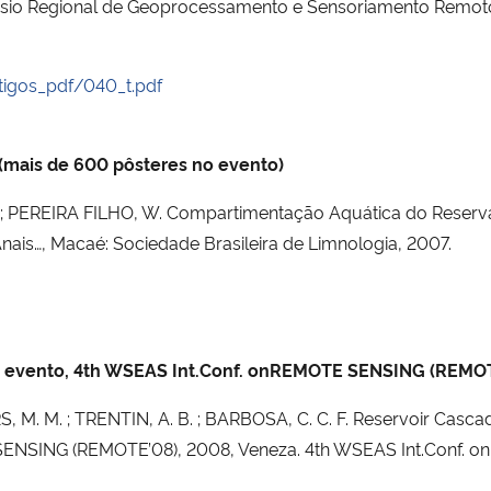
mpósio Regional de Geoprocessamento e Sensoriamento Remoto 
tigos_pdf/040_t.pdf
(mais de 600 pôsteres no evento)
; PEREIRA FILHO, W. Compartimentação Aquática do Reservat
ais…, Macaé: Sociedade Brasileira de Limnologia, 2007.
 do evento, 4th WSEAS Int.Conf. onREMOTE SENSING (REMO
M. M. ; TRENTIN, A. B. ; BARBOSA, C. C. F. Reservoir Cascad
E SENSING (REMOTE’08), 2008, Veneza. 4th WSEAS Int.Conf. 