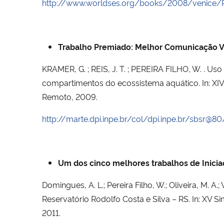
http://www.worldses.org/books/2008/venice
Trabalho Premiado: Melhor Comunicação Vi
KRAMER, G. ; REIS, J. T. ; PEREIRA FILHO, W. . U
compartimentos do ecossistema aquático. In: XIV
Remoto, 2009.
http://marte.dpi.inpe.br/col/dpi.inpe.br/sbsr@
Um dos cinco melhores trabalhos de Inicia
Domingues, A. L.; Pereira Filho, W.; Oliveira, M. A
Reservatório Rodolfo Costa e Silva – RS. In: XV 
2011.