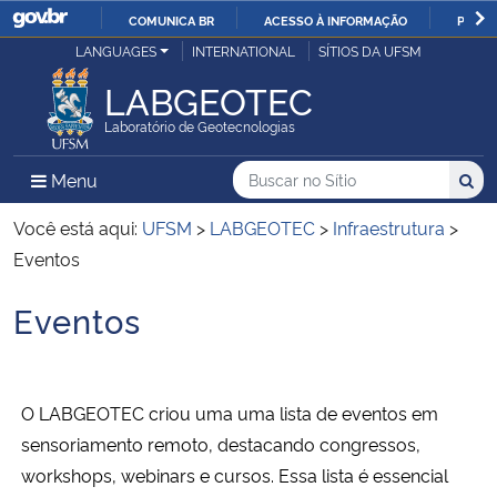
COMUNICA BR
ACESSO À INFORMAÇÃO
PARTI
Casa Civil
LANGUAGES
INTERNATIONAL
SÍTIOS DA UFSM
IR
PARA
LABGEOTEC
Ministério da Justiça e Segurança Pública
O
Laboratório de Geotecnologias
CONTEÚDO
Ministério da Defesa
Buscar no no Sítio
Busca
Busca:
Menu Principal do Sítio
Menu
Busc
Ministério das Relações Exteriores
Você está aqui:
UFSM
>
LABGEOTEC
>
Infraestrutura
>
Eventos
Ministério da Economia
Eventos
Início do conteúdo
Ministério da Infraestrutura
Ministério da Agricultura, Pecuária e Abastecimento
O LABGEOTEC criou uma uma lista de eventos em
sensoriamento remoto, destacando congressos,
Ministério da Educação
workshops, webinars e cursos. Essa lista é essencial