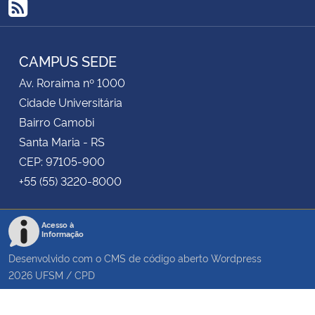
RSS
CAMPUS SEDE
Av. Roraima nº 1000
Cidade Universitária
Bairro Camobi
Santa Maria - RS
CEP: 97105-900
+55 (55) 3220-8000
Acesso à
Informação
Desenvolvido com o CMS de código aberto
Wordpress
2026
UFSM
/
CPD