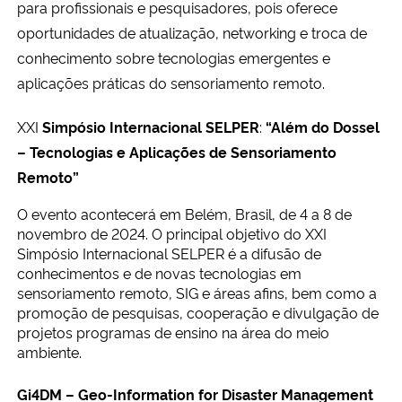
para profissionais e pesquisadores, pois oferece
Ministério da Cidadania
oportunidades de atualização, networking e troca de
conhecimento sobre tecnologias emergentes e
Ministério da Saúde
aplicações práticas do sensoriamento remoto.
Ministério de Minas e Energia
XXI
Simpósio Internacional SELPER
:
“Além do Dossel
– Tecnologias e Aplicações de Sensoriamento
Ministério da Ciência, Tecnologia, Inovações e Comunicações
Remoto”
Ministério do Meio Ambiente
O evento acontecerá
em
Belém, Brasil, de 4 a 8 de
novembro de 2024.
O principal objetivo do XXI
Simpósio Internacional SELPER é a difusão de
Ministério do Turismo
conhecimentos e de novas tecnologias em
sensoriamento remoto, SIG e áreas afins, bem como a
Ministério do Desenvolvimento Regional
promoção de pesquisas, cooperação e divulgação de
projetos programas de ensino na área do meio
Controladoria-Geral da União
ambiente.
Gi4DM – Geo-Information for Disaster Management
Ministério da Mulher, da Família e dos Direitos Humanos