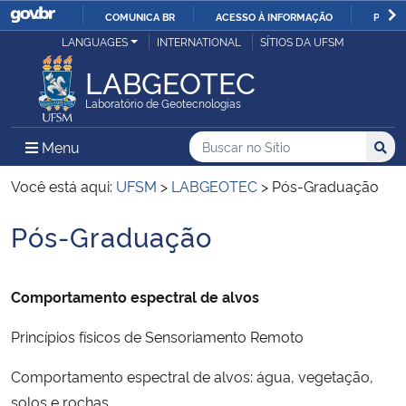
COMUNICA BR
ACESSO À INFORMAÇÃO
PARTI
Casa Civil
LANGUAGES
INTERNATIONAL
SÍTIOS DA UFSM
IR
PARA
LABGEOTEC
Ministério da Justiça e Segurança Pública
O
Laboratório de Geotecnologias
CONTEÚDO
Ministério da Defesa
Buscar no no Sítio
Busca
Busca:
Menu Principal do Sítio
Menu
Busc
Ministério das Relações Exteriores
Você está aqui:
UFSM
>
LABGEOTEC
>
Pós-Graduação
Pós-Graduação
Ministério da Economia
Início do conteúdo
Ministério da Infraestrutura
Comportamento espectral de alvos
Ministério da Agricultura, Pecuária e Abastecimento
Princípios físicos de Sensoriamento Remoto
Ministério da Educação
Comportamento espectral de alvos: água, vegetação,
solos e rochas.