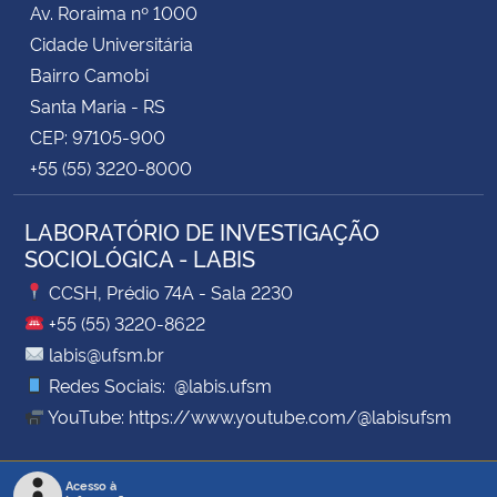
Av. Roraima nº 1000
Cidade Universitária
Secretaria-Geral
Bairro Camobi
Santa Maria - RS
Secretaria de Governo
CEP: 97105-900
+55 (55) 3220-8000
Gabinete de Segurança Institucional
LABORATÓRIO DE INVESTIGAÇÃO
Advocacia-Geral da União
SOCIOLÓGICA - LABIS
Banco Central do Brasil
CCSH, Prédio 74A - Sala 2230
+55 (55) 3220-8622
Planalto
labis@ufsm.br
Redes Sociais: @labis.ufsm
YouTube: https://www.youtube.com/@labisufsm
Acesso à