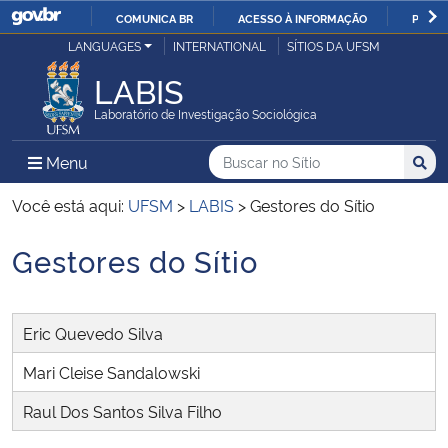
COMUNICA BR
ACESSO À INFORMAÇÃO
PARTI
Casa Civil
LANGUAGES
INTERNATIONAL
SÍTIOS DA UFSM
IR
PARA
LABIS
Ministério da Justiça e Segurança Pública
O
Laboratório de Investigação Sociológica
CONTEÚDO
Ministério da Defesa
Buscar no no Sítio
Busca
Busca:
Menu Principal do Sítio
Menu
Busc
Ministério das Relações Exteriores
Você está aqui:
UFSM
>
LABIS
>
Gestores do Sítio
Gestores do Sítio
Ministério da Economia
Início do conteúdo
Ministério da Infraestrutura
Eric Quevedo Silva
Ministério da Agricultura, Pecuária e Abastecimento
Mari Cleise Sandalowski
Raul Dos Santos Silva Filho
Ministério da Educação