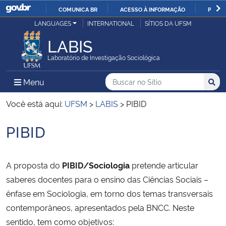
COMUNICA BR
ACESSO À INFORMAÇÃO
PARTI
Casa Civil
LANGUAGES
INTERNATIONAL
SÍTIOS DA UFSM
IR
PARA
LABIS
Ministério da Justiça e Segurança Pública
O
Laboratório de Investigação Sociológica
CONTEÚDO
Ministério da Defesa
Buscar no no Sítio
Busca
Busca:
Menu Principal do Sítio
Menu
Busc
Ministério das Relações Exteriores
Você está aqui:
UFSM
>
LABIS
>
PIBID
PIBID
Ministério da Economia
Início do conteúdo
Ministério da Infraestrutura
A proposta do
PIBID/Sociologia
pretende articular
saberes docentes para o ensino das Ciências Sociais –
Ministério da Agricultura, Pecuária e Abastecimento
ênfase em Sociologia, em torno dos temas transversais
contemporâneos, apresentados pela BNCC. Neste
Ministério da Educação
sentido, tem como objetivos: