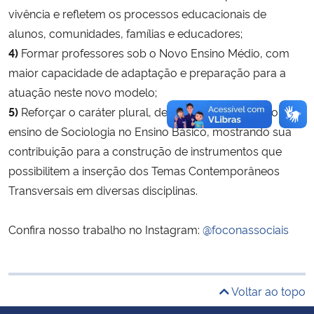
vivência e refletem os processos educacionais de
alunos, comunidades, famílias e educadores;
Secretaria-Geral
4)
Formar professores sob o Novo Ensino Médio, com
Secretaria de Governo
maior capacidade de adaptação e preparação para a
atuação neste novo modelo;
Gabinete de Segurança Institucional
5)
Reforçar o caráter plural, democrático e científico do
ensino de Sociologia no Ensino Básico, mostrando sua
Advocacia-Geral da União
contribuição para a construção de instrumentos que
possibilitem a inserção dos Temas Contemporâneos
Banco Central do Brasil
Transversais em diversas disciplinas.
Planalto
Confira nosso trabalho no Instagram:
@foconassociais
Voltar ao topo