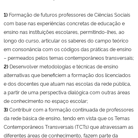
Ministério da Cidadania
1)
Formação de futuros professores de Ciências Sociais
Ministério da Saúde
com base nas experiências concretas de educação e
ensino nas instituições escolares, permitindo-lhes, ao
Ministério de Minas e Energia
longo do curso, articular os saberes do campo teórico
em consonância com os códigos das práticas de ensino
Ministério da Ciência, Tecnologia, Inovações e Comunicações
– permeados pelos temas contemporâneos transversais;
2)
Desenvolver metodologias e técnicas de ensino
Ministério do Meio Ambiente
alternativas que beneficiem a formação dos licenciados
e dos docentes que atuam nas escolas da rede pública,
Ministério do Turismo
a partir de uma perspectiva dialógica com outras áreas
de conhecimento no espaço escolar;
Ministério do Desenvolvimento Regional
3)
Contribuir com a formação continuada de professores
da rede básica de ensino, tendo em vista que os Temas
Controladoria-Geral da União
Contemporâneos Transversais (TCTs) que atravessam as
diferentes áreas de conhecimento, fazem parte da
Ministério da Mulher, da Família e dos Direitos Humanos