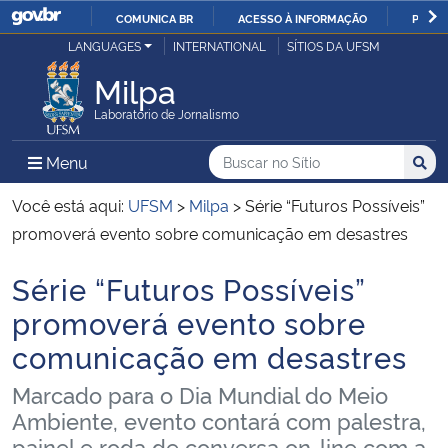
COMUNICA BR
ACESSO À INFORMAÇÃO
PARTI
Casa Civil
LANGUAGES
INTERNATIONAL
SÍTIOS DA UFSM
IR
PARA
Milpa
Ministério da Justiça e Segurança Pública
O
Laboratório de Jornalismo
CONTEÚDO
Ministério da Defesa
Buscar no no Sítio
Busca
Busca:
Menu Principal do Sítio
Menu
Busc
Ministério das Relações Exteriores
Você está aqui:
UFSM
>
Milpa
>
Série “Futuros Possíveis”
promoverá evento sobre comunicação em desastres
Ministério da Economia
Série “Futuros Possíveis”
Início do conteúdo
Ministério da Infraestrutura
promoverá evento sobre
comunicação em desastres
Ministério da Agricultura, Pecuária e Abastecimento
Marcado para o Dia Mundial do Meio
Ministério da Educação
Ambiente, evento contará com palestra,
painel e roda de conversa on-line com a