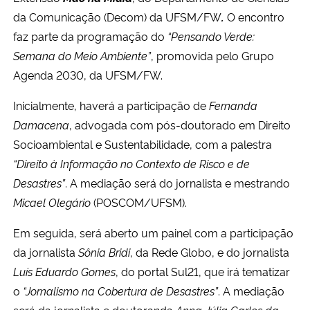
da Comunicação (Decom) da UFSM/FW
.
O encontro
faz parte da programação do
“Pensando Verde:
Semana do Meio Ambiente”
, promovida pelo Grupo
Agenda 2030, da UFSM/FW.
Inicialmente, haverá a participação de
Fernanda
Damacena
, advogada com pós-doutorado em Direito
Socioambiental e Sustentabilidade, com a palestra
“Direito à Informação no Contexto de Risco e de
Desastres”
. A mediação será do jornalista e mestrando
Micael Olegário
(POSCOM/UFSM).
Em seguida, será aberto um painel com a participação
da jornalista
Sônia Bridi
, da Rede Globo, e do jornalista
Luís Eduardo Gomes
, do portal Sul21, que irá tematizar
o
“Jornalismo na Cobertura de Desastres”
. A mediação
será da jornalista e doutoranda
Anna Júlia Carlos da