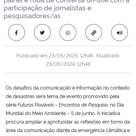
Ministério da Cidadania
participação de jornalistas e
pesquisadores/as
Ministério da Saúde
Copiar para área 
Ministério de Minas e Energia
Ministério da Ciência, Tecnologia, Inovações e Comunicações
Publicado em
23/05/2024, 12h46
. Atualizado
23/05/2024, 12h48
Ministério do Meio Ambiente
Ministério do Turismo
Os desafios da comunicação e informação no contexto
de desastres será tema de evento promovido pela
Ministério do Desenvolvimento Regional
série
Futuros Possíveis – Encontros de Pesquisa,
no
Dia
Mundial do Meio Ambiente
–
5 de junho.
A iniciativa
Controladoria-Geral da União
procura ampliar e aprofundar as reflexões em torno da
área da comunicação diante da emergência climática e
Ministério da Mulher, da Família e dos Direitos Humanos