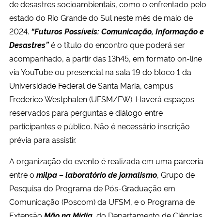
de desastres socioambientais, como o enfrentado pelo
estado do Rio Grande do Sul neste mês de maio de
Secretaria-Geral
2024.
“Futuros Possíveis: Comunicação, Informação e
Desastres”
é o título do encontro que poderá ser
Secretaria de Governo
acompanhado,
a partir das 13h45,
em formato
on-line
via YouTube ou presencial na sala 19 do bloco 1 da
Gabinete de Segurança Institucional
Universidade Federal de Santa Maria, campus
Frederico Westphalen (UFSM/FW).
Haverá espaços
Advocacia-Geral da União
reservados para perguntas e diálogo entre
participantes e público.
Não é necessário inscrição
Banco Central do Brasil
prévia para assistir.
Planalto
A organização do evento é realizada em uma parceria
entre o
milpa – laboratório de jornalismo
, Grupo de
Pesquisa do Programa de Pós-Graduação em
Comunicação (Poscom) da UFSM, e o Programa de
Extensão
Mão na Mídia
, do Departamento de Ciências