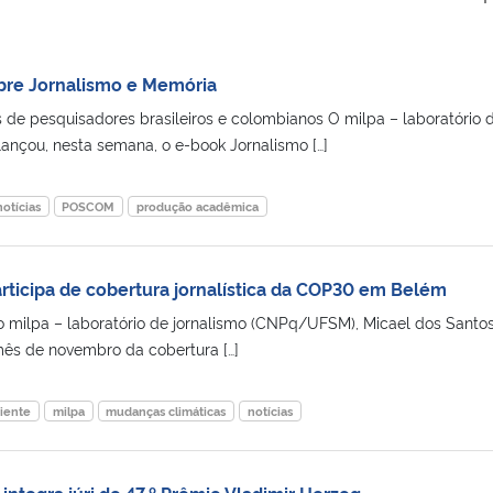
bre Jornalismo e Memória
s de pesquisadores brasileiros e colombianos O milpa – laboratório 
nçou, nesta semana, o e-book Jornalismo […]
notícias
POSCOM
produção acadêmica
articipa de cobertura jornalística da COP30 em Belém
 do milpa – laboratório de jornalismo (CNPq/UFSM), Micael dos Santo
 mês de novembro da cobertura […]
iente
milpa
mudanças climáticas
notícias
ntegra júri do 47.º Prêmio Vladimir Herzog