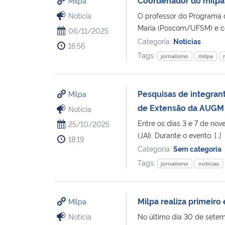
Milpa
Notícia
O professor do Programa
Maria (Poscom/UFSM) e coo
06/11/2025
Categoria:
Notícias
16:56
Tags:
jornalismo
milpa
Pesquisas de integran
Milpa
de Extensão da AUGM
Notícia
Entre os dias 3 e 7 de n
25/10/2025
(JAI). Durante o evento, […]
18:19
Categoria:
Sem categoria
Tags:
jornalismo
notícias
Milpa realiza primeiro
Milpa
Notícia
No último dia 30 de setem