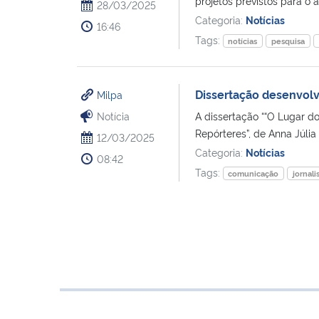
projetos previstos para o a
28/03/2025
Categoria:
Notícias
16:46
Tags:
notícias
pesquisa
Dissertação desenvol
Milpa
Notícia
A dissertação ““O Lugar d
Repórteres”, de Anna Júlia 
12/03/2025
Categoria:
Notícias
08:42
Tags:
comunicação
jornal