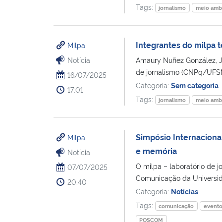
Tags:
jornalismo
meio amb
Integrantes do milpa 
Milpa
Notícia
Amaury Nuñez González, J
de jornalismo (CNPq/UFSM)
16/07/2025
Categoria:
Sem categoria
17:01
Tags:
jornalismo
meio amb
Simpósio Internacional
Milpa
e memória
Notícia
O milpa – laboratório de
07/07/2025
Comunicação da Universida
20:40
Categoria:
Notícias
Tags:
comunicação
event
POSCOM