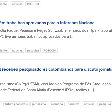
iente
notícias
POSCOM
têm trabalhos aprovados para o Intercom Nacional
úlia Raquel Petenon e Reges Schwaab, membros do milpa – laborat
, tiveram seus trabalhos aprovados para […]
iente
notícias
pesquisa
POSCOM
 ​recebeu pesquisadores ​colombianos ​para discutir jornal
 jornalismo (CNPq/UFSM), vinculado ao Programa de Pós-Graduação
de Federal de Santa Maria (Poscom/UFSM), realizou, […]
o
futuros possíveis
jornalismo
memória
narrativa
notícias
pesquisa