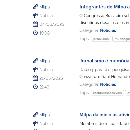
Integrantes do Milpa 
Milpa
Notícia
O Congresso Brasileiro so
discutir os desafios e os 
04/06/2025
Categoria:
Notícias
19:08
Tags:
jornalismo
mudanças 
Jornalismo e memória 
Milpa
Notícia
Da esq. para dir.: pesquis
González e Raúl Hernando O
21/05/2025
Categoria:
Notícias
21:46
Tags:
escrituraspossiveis
e
Milpa dá início às ativ
Milpa
Notícia
Membros do milpa – labora