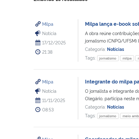
Milpa lança e-book so
Milpa
Notícia
A obra reúne contribuiçõe
jornalismo (CNPQ/UFSM) la
17/12/2025
Categoria:
Notícias
21:38
Tags:
jornalismo
milpa
Integrante do milpa p
Milpa
Notícia
O jornalista e integrante
Olegário, participa neste
11/11/2025
Categoria:
Notícias
08:53
Tags:
jornalismo
meio amb
Coordenador do milpa i