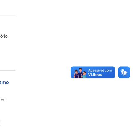
ório
ismo
 em