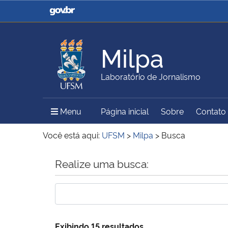
Casa Civil
Ministério da Justiça e
Segurança Pública
Milpa
Ministério da Agricultura,
Ministério da Educação
Laboratório de Jornalismo
Pecuária e Abastecimento
Menu Principal do Sítio
Menu
Página inicial
Sobre
Contato
Ministério do Meio Ambiente
Ministério do Turismo
Você está aqui:
UFSM
>
Milpa
>
Busca
Início do conteúdo
Realize uma busca:
Secretaria de Governo
Gabinete de Segurança
Institucional
Exibindo 15 resultados