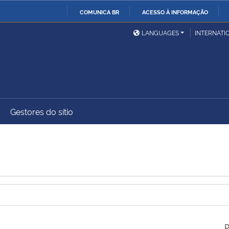
COMUNICA BR
ACESSO À INFORMAÇÃO
Ministério da Defesa
Ministério das Relações
Mini
IR
LANGUAGES
INTERNATI
Exteriores
PARA
O
Ministério da Cidadania
Ministério da Saúde
Mini
CONTEÚDO
Gestores do sítio
Ministério do
Controladoria-Geral da
Mini
Desenvolvimento Regional
União
Famí
Hum
Advocacia-Geral da União
Banco Central do Brasil
Plan
P