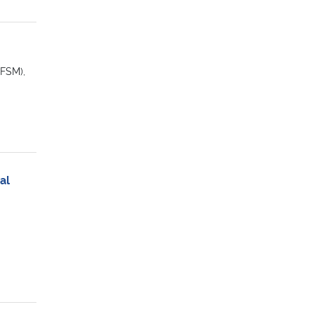
UFSM),
al