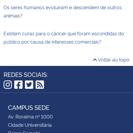
Os seres humanos evoluíram e descendem de outros
animais?
Existem curas para o câncer que foram escondidas do
público por causa de interesses comerciais?
Voltar ao topo
REDES SOCIAIS:
Instagram
Facebook
Twitter
RSS
CAMPUS SEDE
Av. Roraima nº 1000
Cidade Universitária
Bairro Camobi