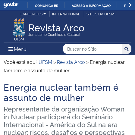
COMUNICA BR
ACESSO À INFORMAÇÃO
PARTI
Casa Civil
LANGUAGES
INTERNATIONAL
SÍTIOS DA UFSM
IR
PARA
Revista Arco
Ministério da Justiça e Segurança Pública
O
Jornalismo Científico e Cultural
CONTEÚDO
Ministério da Defesa
Buscar no no Sítio
Busca
Busca:
Menu Principal do Sítio
Menu
Busc
Ministério das Relações Exteriores
Você está aqui:
UFSM
>
Revista Arco
>
Energia nuclear
também é assunto de mulher
Ministério da Economia
Energia nuclear também é
Início do conteúdo
Ministério da Infraestrutura
assunto de mulher
Representante da organização Woman
Ministério da Agricultura, Pecuária e Abastecimento
in Nuclear participará do Seminário
Internacional - América do Sul na era
Ministério da Educação
nuclear: riscos, desafios e perspectivas