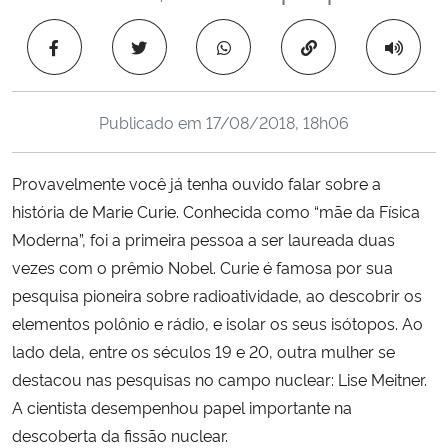
Ministério da Cidadania
Copiar para área 
Ministério da Saúde
Publicado em
17/08/2018, 18h06
Ministério de Minas e Energia
Ministério da Ciência, Tecnologia, Inovações e Comunicações
Provavelmente você já tenha ouvido falar sobre a
história de Marie Curie. Conhecida como “mãe da Física
Ministério do Meio Ambiente
Moderna”, foi a primeira pessoa a ser laureada duas
vezes com o prêmio Nobel. Curie é famosa por sua
Ministério do Turismo
pesquisa pioneira sobre radioatividade, ao descobrir os
elementos polônio e rádio, e isolar os seus isótopos. Ao
Ministério do Desenvolvimento Regional
lado dela, entre os séculos 19 e 20, outra mulher se
destacou nas pesquisas no campo nuclear: Lise Meitner.
Controladoria-Geral da União
A cientista desempenhou papel importante na
descoberta da fissão nuclear.
Ministério da Mulher, da Família e dos Direitos Humanos