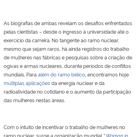
Secretaria-Geral
As biografias de ambas revelam os desafios enfrentados
Secretaria de Governo
pelas cientistas – desde o ingresso à universidade até o
exercício da carreira. No tangente ao ramo nuclear,
Gabinete de Segurança Institucional
mesmo que sejam raros, há ainda registros do trabalho
de mulheres nas fábricas e pesquisas sobre a criação de
Advocacia-Geral da União
ogivas
e armas nucleares, durante períodos de conflitos
mundiais. Para
além do ramo bélico
, encontramos hoje
Banco Central do Brasil
múltiplas aplicações
da energia nuclear e da
radioatividade no cotidiano e o aumento da participação
Planalto
das mulheres nestas áreas.
Com o intuito de incentivar o trabalho de mulheres no
ramo nuclear, surge a organização mundial
“
Woman in