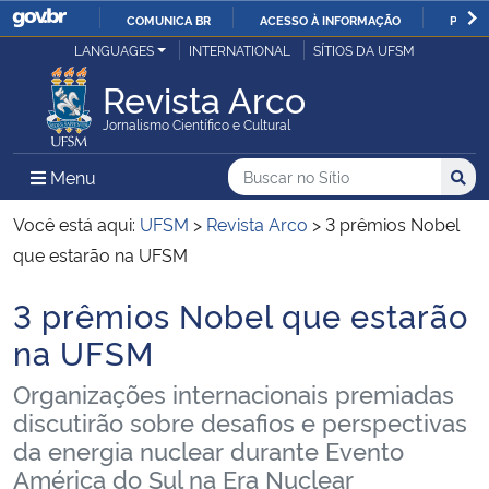
COMUNICA BR
ACESSO À INFORMAÇÃO
PARTI
Casa Civil
LANGUAGES
INTERNATIONAL
SÍTIOS DA UFSM
IR
PARA
Revista Arco
Ministério da Justiça e Segurança Pública
O
Jornalismo Científico e Cultural
CONTEÚDO
Ministério da Defesa
Buscar no no Sítio
Busca
Busca:
Menu Principal do Sítio
Menu
Busc
Ministério das Relações Exteriores
Você está aqui:
UFSM
>
Revista Arco
>
3 prêmios Nobel
que estarão na UFSM
Ministério da Economia
3 prêmios Nobel que estarão
Início do conteúdo
Ministério da Infraestrutura
na UFSM
Organizações internacionais premiadas
Ministério da Agricultura, Pecuária e Abastecimento
discutirão sobre desafios e perspectivas
da energia nuclear durante Evento
Ministério da Educação
América do Sul na Era Nuclear