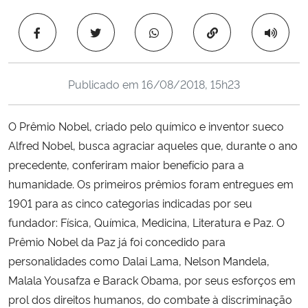
Ministério da Cidadania
Copiar para área 
Ministério da Saúde
Publicado em
16/08/2018, 15h23
Ministério de Minas e Energia
Ministério da Ciência, Tecnologia, Inovações e Comunicações
O Prêmio Nobel, criado pelo químico e inventor sueco
Alfred Nobel, busca agraciar aqueles que, durante o ano
Ministério do Meio Ambiente
precedente, conferiram maior benefício para a
humanidade. Os primeiros prêmios foram entregues em
Ministério do Turismo
1901 para as cinco categorias indicadas por seu
fundador: Física, Química, Medicina, Literatura e Paz. O
Ministério do Desenvolvimento Regional
Prêmio Nobel da Paz já foi concedido para
personalidades como Dalai Lama, Nelson Mandela,
Controladoria-Geral da União
Malala Yousafza e Barack Obama, por seus esforços em
prol dos direitos humanos, do combate à discriminação
Ministério da Mulher, da Família e dos Direitos Humanos