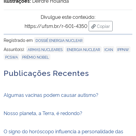
Ilustrações:
Deirdre Holanda
Divulgue este conteúdo:
https://ufsm.br/r-601-4350
Copiar
para área de tran
Registrado em
DOSSIÊ ENERGIA NUCLEAR
,
,
,
,
Assunto(s):
ARMAS NUCLEARES
ENERGIA NUCLEAR
ICAN
IPPNW
,
PCSWA
PRÊMIO NOBEL
Publicações Recentes
Algumas vacinas podem causar autismo?
Nosso planeta, a Terra, é redondo?
O signo do horóscopo influencia a personalidade das