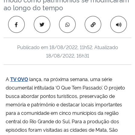
Ministério da Cidadania
ao longo do tempo
Ministério da Saúde
Copiar para área 
Ministério de Minas e Energia
Publicado em
18/08/2022, 11h52
. Atualizado
Ministério da Ciência, Tecnologia, Inovações e Comunicações
18/08/2022, 16h31
Ministério do Meio Ambiente
A
TV OVO
lança, na próxima semana, uma série
Ministério do Turismo
documental intitulada ‘O Que Tem Passado’. O projeto
busca abordar pontos turísticos, preservação de
Ministério do Desenvolvimento Regional
memória e patrimônio e destacar locais importantes
para a comunidade em cinco municípios da região
Controladoria-Geral da União
central do Rio Grande do Sul. Para a produção dos
episódios foram visitadas as cidades de Mata, São
Ministério da Mulher, da Família e dos Direitos Humanos