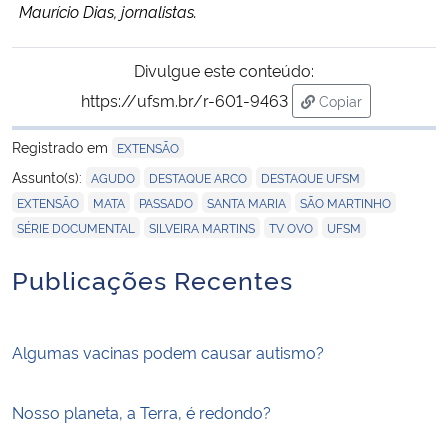
Maurício Dias, jornalistas.
Divulgue este conteúdo:
https://ufsm.br/r-601-9463
Copiar
para área de tran
Registrado em
EXTENSÃO
,
,
,
Assunto(s):
AGUDO
DESTAQUE ARCO
DESTAQUE UFSM
,
,
,
,
,
EXTENSÃO
MATA
PASSADO
SANTA MARIA
SÃO MARTINHO
,
,
,
SÉRIE DOCUMENTAL
SILVEIRA MARTINS
TV OVO
UFSM
Publicações Recentes
Algumas vacinas podem causar autismo?
Nosso planeta, a Terra, é redondo?