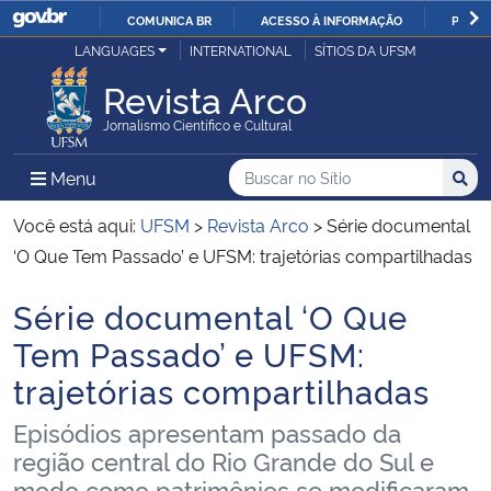
COMUNICA BR
ACESSO À INFORMAÇÃO
PARTI
Casa Civil
LANGUAGES
INTERNATIONAL
SÍTIOS DA UFSM
IR
PARA
Revista Arco
Ministério da Justiça e Segurança Pública
O
Jornalismo Científico e Cultural
CONTEÚDO
Ministério da Defesa
Buscar no no Sítio
Busca
Busca:
Menu Principal do Sítio
Menu
Busc
Ministério das Relações Exteriores
Você está aqui:
UFSM
>
Revista Arco
>
Série documental
‘O Que Tem Passado’ e UFSM: trajetórias compartilhadas
Ministério da Economia
Série documental ‘O Que
Início do conteúdo
Ministério da Infraestrutura
Tem Passado’ e UFSM:
trajetórias compartilhadas
Ministério da Agricultura, Pecuária e Abastecimento
Episódios apresentam passado da
Ministério da Educação
região central do Rio Grande do Sul e
modo como patrimônios se modificaram