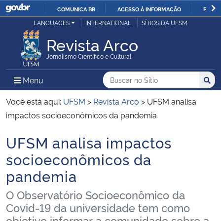
COMUNICA BR
ACESSO À INFORMAÇÃO
PARTI
Casa Civil
LANGUAGES
INTERNATIONAL
SÍTIOS DA UFSM
IR
PARA
Revista Arco
Ministério da Justiça e Segurança Pública
O
Jornalismo Científico e Cultural
CONTEÚDO
Ministério da Defesa
Buscar no no Sítio
Busca
Busca:
Menu Principal do Sítio
Menu
Busc
Ministério das Relações Exteriores
Você está aqui:
UFSM
>
Revista Arco
>
UFSM analisa
impactos socioeconômicos da pandemia
Ministério da Economia
UFSM analisa impactos
Início do conteúdo
Ministério da Infraestrutura
socioeconômicos da
pandemia
Ministério da Agricultura, Pecuária e Abastecimento
O Observatório Socioeconômico da
Ministério da Educação
Covid-19 da universidade tem como
objetivo informar a comunidade sobre a