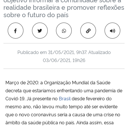
Ministério da Cidadania
realidade brasileira e promover reflexões
sobre o futuro do país
Ministério da Saúde
Copiar para área 
Ministério de Minas e Energia
Ministério da Ciência, Tecnologia, Inovações e Comunicações
Publicado em
31/05/2021, 9h37
. Atualizado
03/06/2021, 19h26
Ministério do Meio Ambiente
Ministério do Turismo
Março de 2020: a Organização Mundial da Saúde
decreta que estaríamos enfrentando uma pandemia de
Ministério do Desenvolvimento Regional
Covid-19. Já presente no
Brasil
desde fevereiro do
mesmo ano, não levou muito tempo até ser evidente
Controladoria-Geral da União
que o novo coronavírus seria a causa de uma crise no
âmbito da saúde pública no país. Ainda assim, essa
Ministério da Mulher, da Família e dos Direitos Humanos