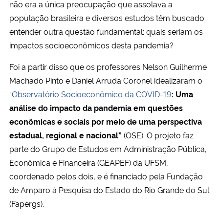
não era a única preocupação que assolava a
população brasileira e diversos estudos têm buscado
Secretaria-Geral
entender outra questão fundamental: quais seriam os
impactos socioeconômicos desta pandemia?
Secretaria de Governo
Foi a partir disso que os professores Nelson Guilherme
Gabinete de Segurança Institucional
Machado Pinto e Daniel Arruda Coronel idealizaram o
“
Observatório Socioeconômico da COVID-19
: Uma
Advocacia-Geral da União
análise do impacto da pandemia em questões
econômicas e sociais por meio de uma perspectiva
Banco Central do Brasil
estadual, regional e nacional”
(OSE). O projeto faz
parte do Grupo de Estudos em Administração Pública,
Planalto
Econômica e Financeira (GEAPEF) da UFSM,
coordenado pelos dois, e é financiado pela Fundação
de Amparo à Pesquisa do Estado do Rio Grande do Sul
(Fapergs).