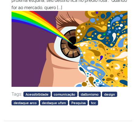
for ao mercado, quero [...]
Tags:
Acessibilidade
comunicação
daltonismo
design
destaque arco
destaque ufsm
Pesquisa
tcc