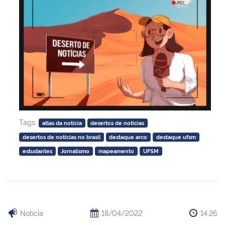
Tags:
atlas da notícia
desertos de notícias
desertos de notícias no brasil
destaque arco
destaque ufsm
estudantes
Jornalismo
mapeamento
UFSM
Notícia
18/04/2022
14:26