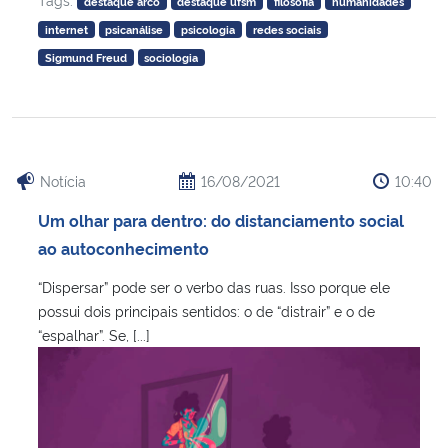
destaque arco
destaque ufsm
filosofia
humanidades
internet
psicanálise
psicologia
redes sociais
Sigmund Freud
sociologia
Notícia
16/08/2021
10:40
Um olhar para dentro: do distanciamento social
ao autoconhecimento
“Dispersar” pode ser o verbo das ruas. Isso porque ele
possui dois principais sentidos: o de “distrair” e o de
“espalhar”. Se, [...]