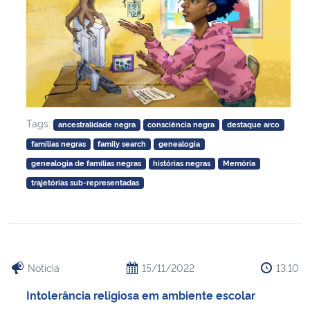
Tags:
ancestralidade negra
consciência negra
destaque arco
famílias negras
family search
genealogia
genealogia de famílias negras
histórias negras
Memória
trajetórias sub-representadas
Notícia
15/11/2022
13:10
Intolerância religiosa em ambiente escolar