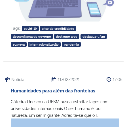
Tags:
covid-19
crise de credibilidade
desconfiança do governo
destaque arco
destaque ufsm
euprera
internacionalização
pandemia
Notícia
11/02/2021
17:05
Humanidades para além das fronteiras
Cátedra Unesco na UFSM busca estreitar laços com
universidades internacionais O ser humano é, por
natureza, um ser migrante. Acredita-se que o [...]