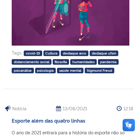
Tags:
covid-19
Cultura
destaque arco
destaque ufsm
distanciamento social
filosofia
humanidades
pandemia
psicanálise
psicologia
saúde mental
Sigmund Freud
Notícia
13/08/2021
12:18
Esporte além das quatro linhas
O ano de 2021 entrará para a história do esporte não só