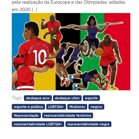
pela realização da Eurocopa e das Olimpíadas, adiadas
em 2020 [...]
Tags:
destaque arco
destaque ufsm
esporte
esporte e política
LGBTQIA+
Mulheres
negros
Representação
representatividade feminina
representatividade LGBTQIA+
representatividade negra