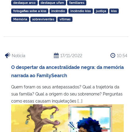
destaque arco
destaque ufsm
familiares
fotogafias sobe a kiss
incêndio
incêndio kiss
justiça
kiss
Secretaria-Geral
Memória
sobreviventes
vítimas
Secretaria de Governo
Gabinete de Segurança Institucional
Notícia
17/11/2022
10:54
Advocacia-Geral da União
O despertar da ancestralidade negra: da memória
narrada ao FamilySearch
Banco Central do Brasil
Quem foram os seus antepassados? Qual a trajetória da
Planalto
sua família? Qual a origem do seu sobrenome? Perguntas
como essas causam inquietações [...]