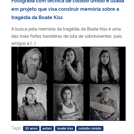
Fotografia com técnica de
colódio
úmido é usada
Ministério da Cidadania
em projeto que visa construir memória sobre a
tragédia da Boate Kiss
Ministério da Saúde
A busca pela memória da tragédia da Boate Kiss é uma
das mais fortes bandeiras de luta de sobreviventes, pais,
Ministério de Minas e Energia
amigos e [...]
Ministério da Ciência, Tecnologia, Inovações e Comunicações
Ministério do Meio Ambiente
Ministério do Turismo
Ministério do Desenvolvimento Regional
Controladoria-Geral da União
Tags:
10 anos
avtsm
boate kiss
colódio úmido
Ministério da Mulher, da Família e dos Direitos Humanos