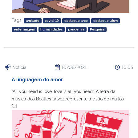
Tags:
amizade
covid-19
destaque arco
destaque ufsm
enfermagem
humanidades
pandemia
Pesquisa
Notícia
10/06/2021
10:05
A linguagem do amor
“All you need is love, love is all you need”. A letra da
música dos Beatles talvez represente a visão de muitos
[...]