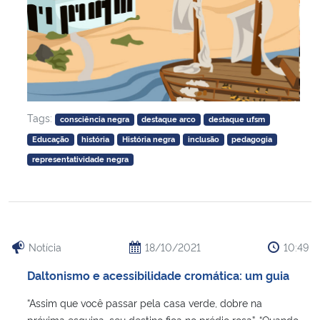
Tags:
consciência negra
destaque arco
destaque ufsm
Educação
história
História negra
inclusão
pedagogia
representatividade negra
Notícia
18/10/2021
10:49
Daltonismo e acessibilidade cromática: um guia
“Assim que você passar pela casa verde, dobre na
próxima esquina, seu destino fica no prédio rosa”. “Quando