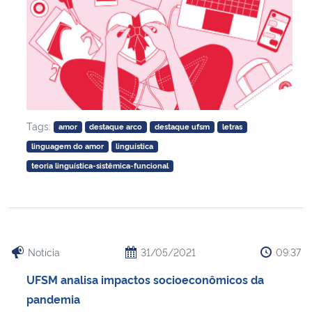
Tags:
amor
destaque arco
destaque ufsm
letras
linguagem do amor
linguística
teoria linguística-sistêmica-funcional
Notícia
31/05/2021
09:37
UFSM analisa impactos socioeconômicos da
pandemia