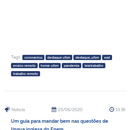
Tags:
coronavírus
destaque ufsm
destaque_ufsm
ead
ensino remoto
home-ufsm
pandemia
teletrabalho
trabalho remoto
Notícia
23/06/2020
13:36
Um guia para mandar bem nas questões de
língua inglesa do Enem