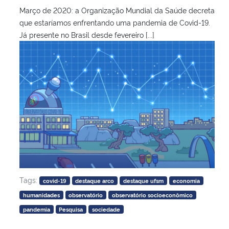
Março de 2020: a Organização Mundial da Saúde decreta
que estaríamos enfrentando uma pandemia de Covid-19.
Já presente no Brasil desde fevereiro [...]
Tags:
covid-19
destaque arco
destaque ufsm
economia
humanidades
observatório
observatório socioeconômico
pandemia
Pesquisa
sociedade