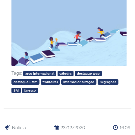
Tags:
arco internacional
cátedra
destaque arco
destaque ufsm
fronteiras
internacionalização
migrações
SAI
Unesco
Notícia
23/12/2020
16:09