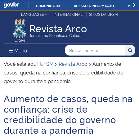
COMUNICA BR
ACESSO À INFORMAÇÃO
PARTI
Casa Civil
LANGUAGES
INTERNATIONAL
SÍTIOS DA UFSM
IR
PARA
Revista Arco
Ministério da Justiça e Segurança Pública
O
Jornalismo Científico e Cultural
CONTEÚDO
Ministério da Defesa
Buscar no no Sítio
Busca
Busca:
Menu Principal do Sítio
Menu
Busc
Ministério das Relações Exteriores
Você está aqui:
UFSM
>
Revista Arco
>
Aumento de
casos, queda na confiança: crise de credibilidade do
Ministério da Economia
governo durante a pandemia
Aumento de casos, queda na
Ministério da Infraestrutura
Início do conteúdo
confiança: crise de
Ministério da Agricultura, Pecuária e Abastecimento
credibilidade do governo
durante a pandemia
Ministério da Educação