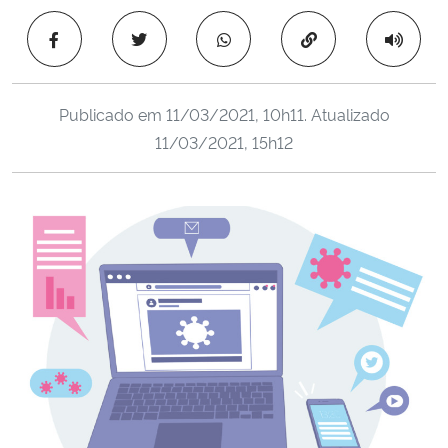
Ministério da Cidadania
Copiar para área 
Ministério da Saúde
Publicado em
11/03/2021, 10h11
. Atualizado
Ministério de Minas e Energia
11/03/2021, 15h12
Ministério da Ciência, Tecnologia, Inovações e Comunicações
Ministério do Meio Ambiente
Ministério do Turismo
Ministério do Desenvolvimento Regional
Controladoria-Geral da União
Ministério da Mulher, da Família e dos Direitos Humanos