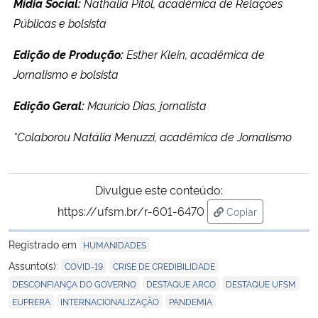
Mídia Social:
Nathalia Pitol, acadêmica de Relações
Públicas e bolsista
Edição de Produção:
Esther Klein, acadêmica de
Jornalismo e bolsista
Edição Geral:
Maurício Dias, jornalista
*Colaborou Natália Menuzzi, acadêmica de Jornalismo
Divulgue este conteúdo:
https://ufsm.br/r-601-6470
Copiar
para área de tran
Registrado em
HUMANIDADES
,
,
Assunto(s):
COVID-19
CRISE DE CREDIBILIDADE
,
,
,
DESCONFIANÇA DO GOVERNO
DESTAQUE ARCO
DESTAQUE UFSM
,
,
EUPRERA
INTERNACIONALIZAÇÃO
PANDEMIA