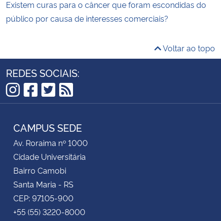
Existem curas para o câncer que foram escondidas do
público por causa de interesses comerciais?
Voltar ao topo
REDES SOCIAIS:
Instagram
Facebook
Twitter
RSS
CAMPUS SEDE
Av. Roraima nº 1000
Cidade Universitária
Bairro Camobi
Santa Maria - RS
CEP: 97105-900
+55 (55) 3220-8000