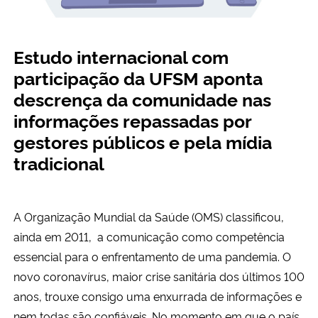
Secretaria-Geral
Estudo internacional com
Secretaria de Governo
participação da UFSM aponta
descrença da comunidade nas
Gabinete de Segurança Institucional
informações repassadas por
gestores públicos e pela mídia
Advocacia-Geral da União
tradicional
Banco Central do Brasil
A Organização Mundial da Saúde (OMS) classificou,
Planalto
ainda em 2011, a comunicação como competência
essencial para o enfrentamento de uma pandemia. O
novo coronavírus, maior crise sanitária dos últimos 100
anos, trouxe consigo uma enxurrada de informações e
nem todas são confiáveis. No momento em que o país