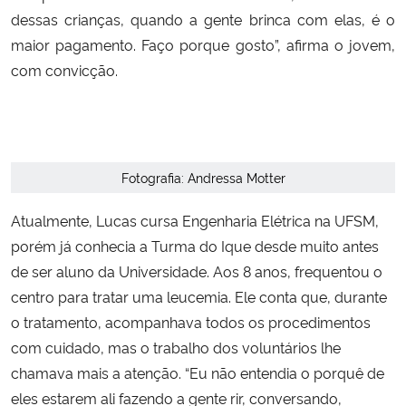
dessas crianças, quando a gente brinca com elas, é o
Secretaria-Geral
maior pagamento. Faço porque gosto”, afirma o jovem,
com convicção.
Secretaria de Governo
Gabinete de Segurança Institucional
Fotografia: Andressa Motter
Advocacia-Geral da União
Atualmente, Lucas cursa Engenharia Elétrica na UFSM,
Banco Central do Brasil
porém já conhecia a Turma do Ique desde muito antes
de ser aluno da Universidade. Aos 8 anos, frequentou o
Planalto
centro para tratar uma leucemia. Ele conta que, durante
o tratamento, acompanhava todos os procedimentos
com cuidado, mas o trabalho dos voluntários lhe
chamava mais a atenção. “Eu não entendia o porquê de
eles estarem ali fazendo a gente rir, conversando,