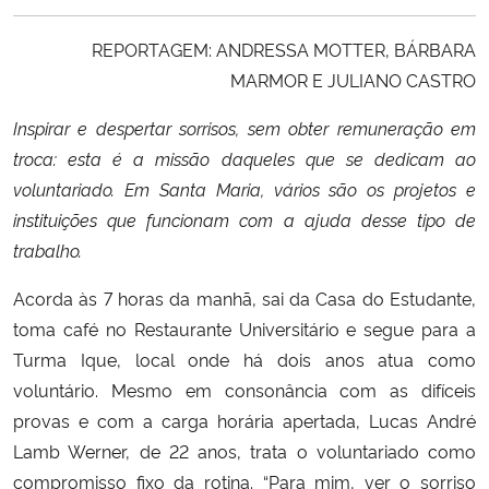
Ministério da Cidadania
REPORTAGEM: ANDRESSA MOTTER, BÁRBARA
Ministério da Saúde
MARMOR E JULIANO CASTRO
Inspirar e despertar sorrisos, sem obter remuneração em
Ministério de Minas e Energia
troca: esta é a missão daqueles que se dedicam ao
voluntariado. Em Santa Maria, vários são os projetos e
Ministério da Ciência, Tecnologia, Inovações e Comunicações
instituições que funcionam com a ajuda desse tipo de
trabalho.
Ministério do Meio Ambiente
Acorda às 7 horas da manhã, sai da Casa do Estudante,
Ministério do Turismo
toma café no Restaurante Universitário e segue para a
Turma Ique, local onde há dois anos atua como
Ministério do Desenvolvimento Regional
voluntário. Mesmo em consonância com as difíceis
provas e com a carga horária apertada, Lucas André
Controladoria-Geral da União
Lamb Werner, de 22 anos, trata o voluntariado como
compromisso fixo da rotina. “Para mim, ver o sorriso
Ministério da Mulher, da Família e dos Direitos Humanos