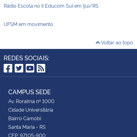
Rádio Escola no II Educom Sul em Ijuí/RS
UFSM em movimento
Voltar ao topo
REDES SOCIAIS:
Facebook
Twitter
YouTube
RSS
CAMPUS SEDE
Av. Roraima nº 1000
Cidade Universitária
Bairro Camobi
Santa Maria - RS
CEP: 97105-900