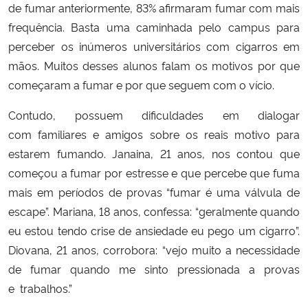
de fumar anteriormente, 83% afirmaram fumar com mais
frequência. Basta uma caminhada pelo campus para
Secretaria-Geral
perceber os inúmeros universitários com cigarros em
mãos. Muitos desses alunos falam os motivos por que
Secretaria de Governo
começaram a fumar e por que seguem com o vício.
Gabinete de Segurança Institucional
Contudo, possuem dificuldades em dialogar
com familiares e amigos sobre os reais motivo para
Advocacia-Geral da União
estarem fumando. Janaina, 21 anos, nos contou que
começou a fumar por estresse e que percebe que fuma
Banco Central do Brasil
mais em períodos de provas “fumar é uma válvula de
escape”. Mariana, 18 anos, confessa: “geralmente quando
Planalto
eu estou tendo crise de ansiedade eu pego um cigarro”.
Diovana, 21 anos, corrobora: “vejo muito a necessidade
de fumar quando me sinto pressionada a provas
e trabalhos.”