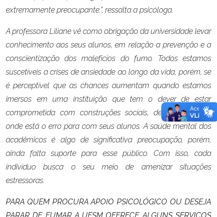
extremamente preocupante.”, ressalta a psicóloga.
A professora Liliane vê como obrigação da universidade levar
conhecimento aos seus
alunos, em relação a prevenção e a
conscientização dos malefícios do fumo. Todos
estamos
suscetíveis a crises de ansiedade ao longo da vida, porém, se
é perceptível que
as chances aumentam quando estamos
imersos em uma instituição que tem o dever de
estar
comprometida com construções sociais, deve-se analisar
onde está o erro para com
seus alunos.
A saúde mental dos
acadêmicos é algo de significativa preocupação, porém,
ainda falta
suporte para esse público. Com isso, cada
indivíduo busca o seu meio de amenizar
situações
estressoras.
PARA QUEM PROCURA APOIO PSICOLÓGICO OU DESEJA
PARAR DE
FUMAR A UFSM OFERECE ALGUNS SERVIÇOS