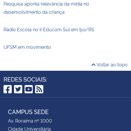
Pesquisa aponta relevância da mídia no
desenvolvimento da criança
Rádio Escola no II Educom Sul em Ijuí/RS
UFSM em movimento
Voltar ao topo
REDES SOCIAIS:
Facebook
Twitter
YouTube
RSS
CAMPUS SEDE
Av. Roraima nº 1000
Cidade Universitária