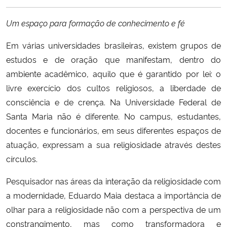
Ministério da Cidadania
Um espaço para formação de conhecimento e fé
Ministério da Saúde
Em várias universidades brasileiras, existem grupos de
estudos e de oração que manifestam, dentro do
Ministério de Minas e Energia
ambiente acadêmico, aquilo que é garantido por lei: o
livre exercício dos cultos religiosos, a liberdade de
Ministério da Ciência, Tecnologia, Inovações e Comunicações
consciência e de crença. Na Universidade Federal de
Santa Maria não é diferente. No campus, estudantes,
Ministério do Meio Ambiente
docentes e funcionários, em seus diferentes espaços de
Ministério do Turismo
atuação, expressam a sua religiosidade através destes
círculos.
Ministério do Desenvolvimento Regional
Pesquisador nas áreas da interação da religiosidade com
a modernidade, Eduardo Maia destaca a importância de
Controladoria-Geral da União
olhar para a religiosidade não com a perspectiva de um
constrangimento, mas como transformadora e
Ministério da Mulher, da Família e dos Direitos Humanos