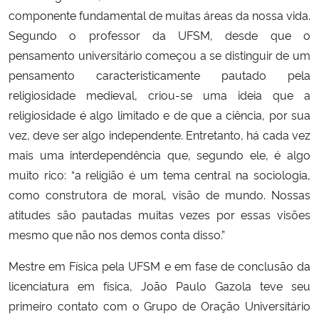
componente fundamental de muitas áreas da nossa vida.
Secretaria-Geral
Segundo o professor da UFSM, desde que o
pensamento universitário começou a se distinguir de um
Secretaria de Governo
pensamento caracteristicamente pautado pela
religiosidade medieval, criou-se uma ideia que a
Gabinete de Segurança Institucional
religiosidade é algo limitado e de que a ciência, por sua
vez, deve ser algo independente. Entretanto, há cada vez
Advocacia-Geral da União
mais uma interdependência que, segundo ele, é algo
muito rico: “a religião é um tema central na sociologia,
Banco Central do Brasil
como construtora de moral, visão de mundo. Nossas
atitudes são pautadas muitas vezes por essas visões
Planalto
mesmo que não nos demos conta disso.”
Mestre em Física pela UFSM e em fase de conclusão da
licenciatura em física, João Paulo Gazola teve seu
primeiro contato com o Grupo de Oração Universitário