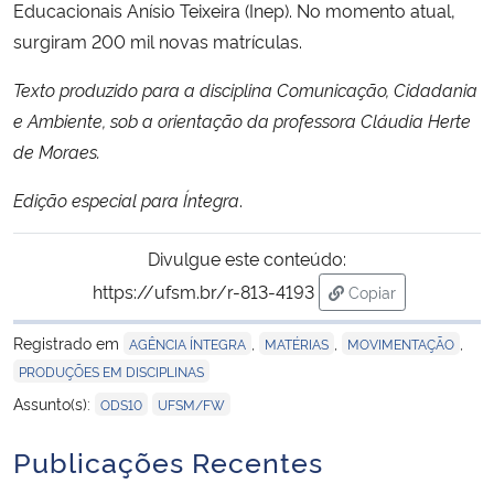
Educacionais Anísio Teixeira (Inep). No momento atual,
surgiram 200 mil novas matrículas.
Texto produzido para a disciplina Comunicação, Cidadania
e Ambiente, sob a orientação da professora Cláudia Herte
de Moraes.
Edição especial para Íntegra
.
Divulgue este conteúdo:
https://ufsm.br/r-813-4193
Copiar
para área de trans
Registrado em
,
,
,
AGÊNCIA ÍNTEGRA
MATÉRIAS
MOVIMENTAÇÃO
PRODUÇÕES EM DISCIPLINAS
,
Assunto(s):
ODS10
UFSM/FW
Publicações Recentes