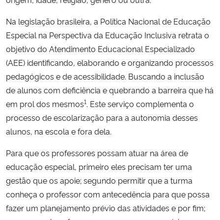
Na legislação brasileira, a Política Nacional de Educação
Secretaria-Geral
Especial na Perspectiva da Educação Inclusiva retrata o
objetivo do Atendimento Educacional Especializado
Secretaria de Governo
(AEE) identificando, elaborando e organizando processos
Gabinete de Segurança Institucional
pedagógicos e de acessibilidade. Buscando a inclusão
de alunos com deficiência e quebrando a barreira que há
Advocacia-Geral da União
1
em prol dos mesmos
. Este serviço complementa o
processo de escolarização para a autonomia desses
Banco Central do Brasil
alunos, na escola e fora dela.
Para que os professores possam atuar na área de
Planalto
educação especial, primeiro eles precisam ter uma
gestão que os apoie; segundo permitir que a turma
conheça o professor com antecedência para que possa
fazer um planejamento prévio das atividades e por fim;