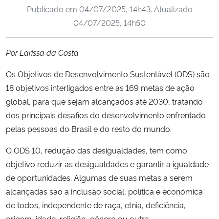
Publicado em
04/07/2025, 14h43
. Atualizado
Ministério da Cidadania
04/07/2025, 14h50
Ministério da Saúde
Por Larissa da Costa
Ministério de Minas e Energia
Os Objetivos de Desenvolvimento Sustentável (ODS) são
Ministério da Ciência, Tecnologia, Inovações e Comunicações
18 objetivos interligados entre as 169 metas de ação
global, para que sejam alcançados até 2030, tratando
Ministério do Meio Ambiente
dos principais desafios do desenvolvimento enfrentado
pelas pessoas do Brasil e do resto do mundo.
Ministério do Turismo
O ODS 10, redução das desigualdades, tem como
objetivo reduzir as desigualdades e garantir a igualdade
Ministério do Desenvolvimento Regional
de oportunidades. Algumas de suas metas a serem
Controladoria-Geral da União
alcançadas são a inclusão social, política e econômica
de todos, independente de raça, etnia, deficiência,
Ministério da Mulher, da Família e dos Direitos Humanos
origem, idade, religião, gênero ou outra.