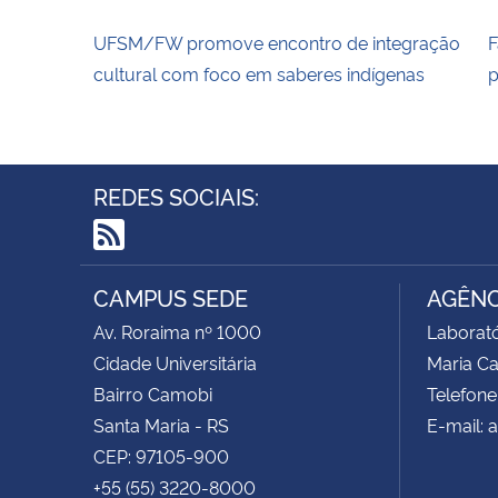
UFSM/FW promove encontro de integração
F
cultural com foco em saberes indígenas
p
REDES SOCIAIS:
RSS
CAMPUS SEDE
AGÊNC
Av. Roraima nº 1000
Laborató
Cidade Universitária
Maria C
Bairro Camobi
Telefone
Santa Maria - RS
E-mail: 
CEP: 97105-900
+55 (55) 3220-8000