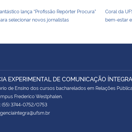
antástico lança “Profissão Repórter Procura”
Coral da U
ara selecionar novos jornalistas
bem-estar e
IA EXPERIMENTAL DE COMUNICAÇÃO ÍNTEGR
rio de Ensino dos cursos bacharelados em Relações Pública
ampus Frederico Westphalen.
: (55) 3744-0752/0753
agenciaintegra@ufsm.br