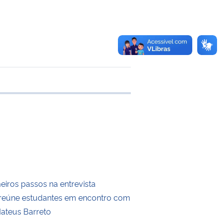
e transferência
meiros passos na entrevista
a” reúne estudantes em encontro com
Mateus Barreto