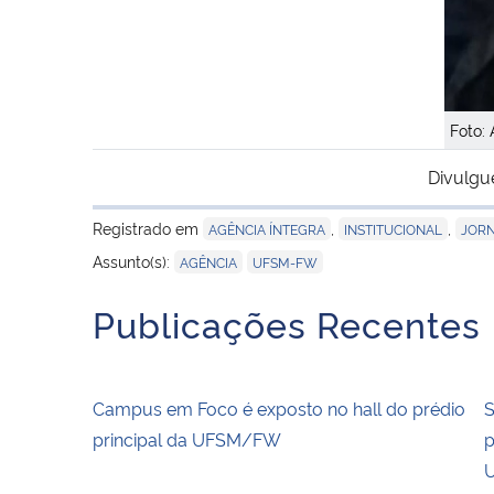
Foto: 
Divulgu
Registrado em
,
,
AGÊNCIA ÍNTEGRA
INSTITUCIONAL
JORN
,
Assunto(s):
AGÊNCIA
UFSM-FW
Publicações Recentes
Campus em Foco é exposto no hall do prédio
S
principal da UFSM/FW
p