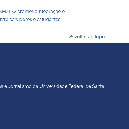
FSM/FW promove integração e
ntre servidores e estudantes
Voltar ao topo
A
s e Jornalismo da Universidade Federal de Santa