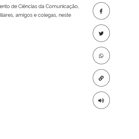
mento de Ciências da Comunicação,
iares, amigos e colegas, neste
Copiar para áre