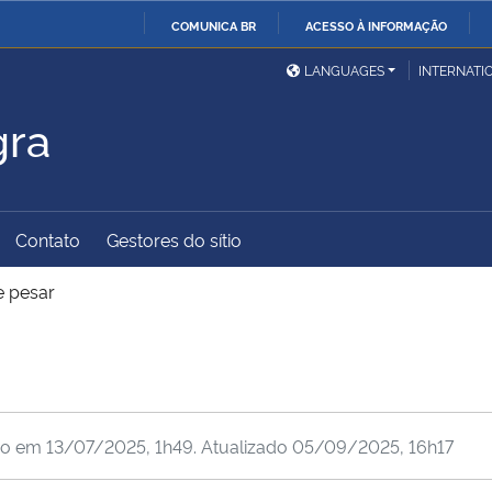
COMUNICA BR
ACESSO À INFORMAÇÃO
Ministério da Defesa
Ministério das Relações
Mini
IR
LANGUAGES
INTERNATI
Exteriores
PARA
gra
O
Ministério da Cidadania
Ministério da Saúde
Mini
CONTEÚDO
Contato
Gestores do sítio
Ministério do
Controladoria-Geral da
Mini
Desenvolvimento Regional
União
Famí
e pesar
Hum
Advocacia-Geral da União
Banco Central do Brasil
Plan
do em
13/07/2025, 1h49
. Atualizado
05/09/2025, 16h17