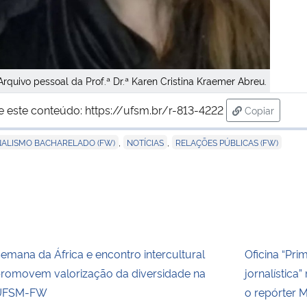
Arquivo pessoal da Prof.ª Dr.ª Karen Cristina Kraemer Abreu.
e este conteúdo:
https://ufsm.br/r-813-4222
Copiar
para área d
,
,
ALISMO BACHARELADO (FW)
NOTÍCIAS
RELAÇÕES PÚBLICAS (FW)
emana da África e encontro intercultural
Oficina “Pri
romovem valorização da diversidade na
jornalístic
UFSM-FW
o repórter 