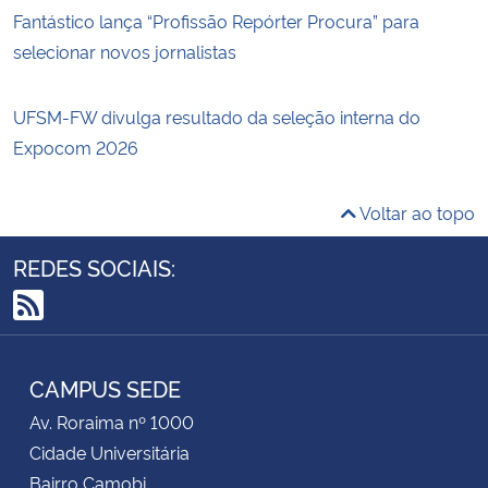
Fantástico lança “Profissão Repórter Procura” para
selecionar novos jornalistas
UFSM-FW divulga resultado da seleção interna do
Expocom 2026
Voltar ao topo
REDES SOCIAIS:
RSS
CAMPUS SEDE
Av. Roraima nº 1000
Cidade Universitária
Bairro Camobi