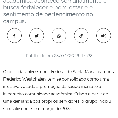
Ministério da Cidadania
busca fortalecer o bem-estar e o
sentimento de pertencimento no
Ministério da Saúde
campus.
Ministério de Minas e Energia
Copiar para área 
Ministério da Ciência, Tecnologia, Inovações e Comunicações
Publicado em
23/04/2026, 17h28
Ministério do Meio Ambiente
O coral da Universidade Federal de Santa Maria, campus
Ministério do Turismo
Frederico Westphalen, tem se consolidado como uma
iniciativa voltada à promoção da saúde mental e à
Ministério do Desenvolvimento Regional
integração comunidade acadêmica. Criado a partir de
uma demanda dos próprios servidores, o grupo iniciou
Controladoria-Geral da União
suas atividades em março de 2025.
Ministério da Mulher, da Família e dos Direitos Humanos