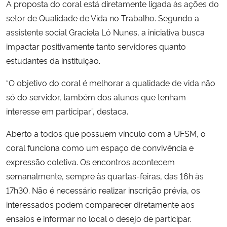
A proposta do coral está diretamente ligada às ações do
setor de Qualidade de Vida no Trabalho. Segundo a
Secretaria-Geral
assistente social Graciela Ló Nunes, a iniciativa busca
impactar positivamente tanto servidores quanto
Secretaria de Governo
estudantes da instituição.
Gabinete de Segurança Institucional
“O objetivo do coral é melhorar a qualidade de vida não
só do servidor, também dos alunos que tenham
Advocacia-Geral da União
interesse em participar”, destaca.
Banco Central do Brasil
Aberto a todos que possuem vínculo com a UFSM, o
coral funciona como um espaço de convivência e
Planalto
expressão coletiva. Os encontros acontecem
semanalmente, sempre às quartas-feiras, das 16h às
17h30. Não é necessário realizar inscrição prévia, os
interessados podem comparecer diretamente aos
ensaios e informar no local o desejo de participar.