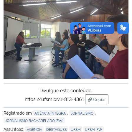
Divulgue este conteúdo:
https://ufsm.br/r-813-4361
Copiar
para área de trans
Registrado em
,
,
AGÊNCIA ÍNTEGRA
JORNALISMO
JORNALISMO BACHARELADO (FW)
,
,
,
Assunto(s):
AGÊNCIA
DESTAQUES
UFSM
UFSM-FW