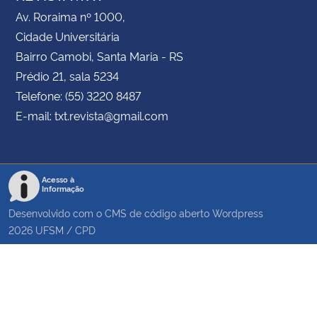
Av. Roraima nº 1000,
Cidade Universitária
Bairro Camobi, Santa Maria - RS
Prédio 21, sala 5234
Telefone: (55) 3220 8487
E-mail: txt.revista@gmail.com
Acesso à
Informação
Desenvolvido com o CMS de código aberto
Wordpress
2026
UFSM
/
CPD