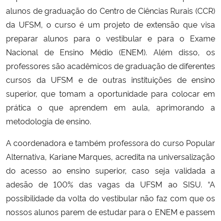
alunos de graduação do Centro de Ciências Rurais (CCR)
Secretaria-Geral
da UFSM, o curso é um projeto de extensão que visa
preparar alunos para o vestibular e para o Exame
Secretaria de Governo
Nacional de Ensino Médio (ENEM). Além disso, os
professores são acadêmicos de graduação de diferentes
Gabinete de Segurança Institucional
cursos da UFSM e de outras instituições de ensino
superior, que tomam a oportunidade para colocar em
Advocacia-Geral da União
prática o que aprendem em aula, aprimorando a
metodologia de ensino.
Banco Central do Brasil
A coordenadora e também professora do curso Popular
Planalto
Alternativa, Kariane Marques, acredita na universalização
do acesso ao ensino superior, caso seja validada a
adesão de 100% das vagas da UFSM ao SISU. “A
possibilidade da volta do vestibular não faz com que os
nossos alunos parem de estudar para o ENEM e passem