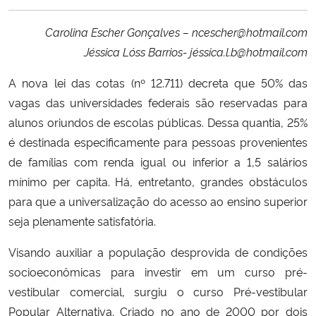
Ministério da Cidadania
Carolina Escher Gonçalves – ncescher@hotmail.com
Ministério da Saúde
Jéssica Lóss Barrios- jéssica.l.b@hotmail.com
A nova lei das cotas (nº 12.711) decreta que 50% das
Ministério de Minas e Energia
vagas das universidades federais são reservadas para
alunos oriundos de escolas públicas. Dessa quantia, 25%
Ministério da Ciência, Tecnologia, Inovações e Comunicações
é destinada especificamente para pessoas provenientes
de famílias com renda igual ou inferior a 1,5 salários
Ministério do Meio Ambiente
mínimo per capita. Há, entretanto, grandes obstáculos
Ministério do Turismo
para que a universalização do acesso ao ensino superior
seja plenamente satisfatória.
Ministério do Desenvolvimento Regional
Visando auxiliar a população desprovida de condições
socioeconômicas para investir em um curso pré-
Controladoria-Geral da União
vestibular comercial, surgiu o curso Pré-vestibular
Popular Alternativa. Criado no ano de 2000 por dois
Ministério da Mulher, da Família e dos Direitos Humanos