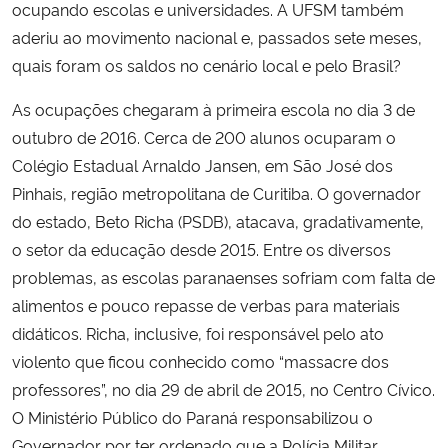
ocupando escolas e universidades. A UFSM também
aderiu ao movimento nacional e, passados sete meses,
Secretaria-Geral
quais foram os saldos no cenário local e pelo Brasil?
Secretaria de Governo
As ocupações chegaram à primeira escola no dia 3 de
outubro de 2016. Cerca de 200 alunos ocuparam o
Gabinete de Segurança Institucional
Colégio Estadual Arnaldo Jansen, em São José dos
Pinhais, região metropolitana de Curitiba. O governador
Advocacia-Geral da União
do estado, Beto Richa (PSDB), atacava, gradativamente,
o setor da educação desde 2015. Entre os diversos
Banco Central do Brasil
problemas, as escolas paranaenses sofriam com falta de
alimentos e pouco repasse de verbas para materiais
Planalto
didáticos. Richa, inclusive, foi responsável pelo ato
violento que ficou conhecido como “massacre dos
professores”, no dia 29 de abril de 2015, no Centro Cívico.
O Ministério Público do Paraná responsabilizou o
Governador por ter ordenado que a Polícia Militar