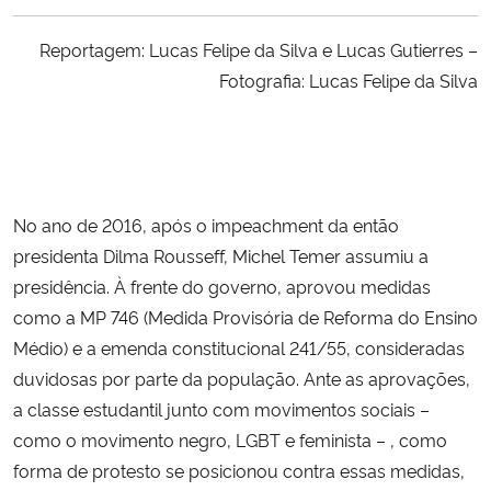
Ministério da Cidadania
Reportagem: Lucas Felipe da Silva e Lucas Gutierres –
Ministério da Saúde
Fotografia: Lucas Felipe da Silva
Ministério de Minas e Energia
Ministério da Ciência, Tecnologia, Inovações e Comunicações
No ano de 2016, após o impeachment da então
Ministério do Meio Ambiente
presidenta Dilma Rousseff, Michel Temer assumiu a
presidência. À frente do governo, aprovou medidas
Ministério do Turismo
como a MP 746 (Medida Provisória de Reforma do Ensino
Médio) e a emenda constitucional 241/55, consideradas
Ministério do Desenvolvimento Regional
duvidosas por parte da população. Ante as aprovações,
a classe estudantil junto com movimentos sociais –
Controladoria-Geral da União
como o movimento negro, LGBT e feminista – , como
forma de protesto se posicionou contra essas medidas,
Ministério da Mulher, da Família e dos Direitos Humanos