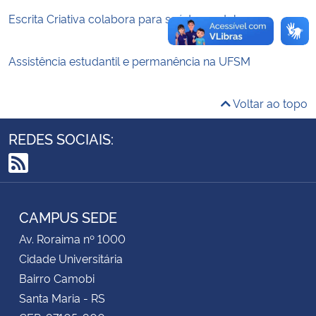
Escrita Criativa colabora para saúde mental
Secretaria-Geral
Assistência estudantil e permanência na UFSM
Secretaria de Governo
Voltar ao topo
Gabinete de Segurança Institucional
REDES SOCIAIS:
Advocacia-Geral da União
RSS
Banco Central do Brasil
CAMPUS SEDE
Planalto
Av. Roraima nº 1000
Cidade Universitária
Bairro Camobi
Santa Maria - RS