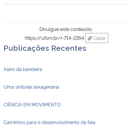
Ministério da Cidadania
Ministério da Saúde
Divulgue este conteúdo:
Ministério de Minas e Energia
https://ufsm.br/r-714-2264
Copiar
para área de trans
Publicações Recentes
Ministério da Ciência, Tecnologia, Inovações e Comunicações
Ministério do Meio Ambiente
Além da bandeira
Ministério do Turismo
Uma sinfonia sexagenária
Ministério do Desenvolvimento Regional
CIÊNCIA EM MOVIMENTO
Controladoria-Geral da União
Caminhos para o desenvolvimento da fala
Ministério da Mulher, da Família e dos Direitos Humanos