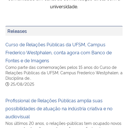
Ministério da Cidadania
universidade.
Ministério da Saúde
Releases
Ministério de Minas e Energia
Curso de Relações Públicas da UFSM, Campus
Ministério da Ciência, Tecnologia, Inovações e Comunicações
Frederico Westphalen, conta agora com Banco de
Fontes e de Imagens
Ministério do Meio Ambiente
Como parte das comemorações pelos 15 anos do Curso de
Relações Públicas da UFSM, Campus Frederico Westphalen, a
Disciplina de…
Ministério do Turismo
25/08/2025
Ministério do Desenvolvimento Regional
Profissional de Relações Públicas amplia suas
possibilidades de atuação na indústria criativa e no
Controladoria-Geral da União
audiovisual
Nos últimos 20 anos, o relações-públicas tem ocupado novos
Ministério da Mulher, da Família e dos Direitos Humanos