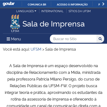
COMUNICA BR
ACESSO À INFORMAÇÃO
PARTI
Casa Civil
LANGUAGES
INTERNATIONAL
SÍTIOS DA UFSM
IR
PARA
Sala de Imprensa
Ministério da Justiça e Segurança Pública
O
CONTEÚDO
Ministério da Defesa
Buscar no no Sítio
Busca
Busca:
Menu Principal do Sítio
Menu
Busc
Ministério das Relações Exteriores
Você está aqui:
UFSM
>
Sala de Imprensa
Ministério da Economia
Início do conteúdo
A Sala de Imprensa é um espaço desenvolvido na
disciplina de
Relacionamento com a Mídia
, ministrada
Ministério da Infraestrutura
pela professora
Patrícia Milano Persigo
, do curso de
Relações Públicas da UFSM-FW. O projeto busca
Ministério da Agricultura, Pecuária e Abastecimento
integrar teoria e prática, aproximando os estudantes da
rotina da assessoria de imprensa e oferecendo à
Ministério da Educação
comunidade um canal de comunicação direta com a