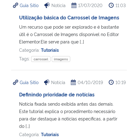
Guia Sítio
Notícia
17/07/2020
11:03
Ministério da Cidadania
Utilização básica do Carrossel de Imagens
Ministério da Saúde
Um recurso que pode ser explorado e é bastante
útil é o Carrossel de Imagens disponível no Editor
Ministério de Minas e Energia
Elementor.Ele serve para que […]
Categoria:
Tutoriais
Ministério da Ciência, Tecnologia, Inovações e Comunicações
Tags:
carrossel
imagens
Ministério do Meio Ambiente
Guia Sítio
Notícia
04/10/2019
10:19
Ministério do Turismo
Definindo prioridade de notícias
Ministério do Desenvolvimento Regional
Notícia fixada sendo exibida antes das demais.
Este tutorial explica o procedimento necessário
para dar destaque à notícias específicas, a partir
Controladoria-Geral da União
do […]
Categoria:
Tutoriais
Ministério da Mulher, da Família e dos Direitos Humanos