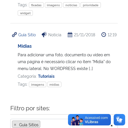
Tags:
fixadas
imagens
notícias
prioridade
Secretaria-Geral
widget
Secretaria de Governo
Guia Sítio
Notícia
21/11/2018
12:19
Gabinete de Segurança Institucional
Mídias
Para adicionar uma foto, documento ou vídeo em
Advocacia-Geral da União
uma página é necessário clicar no item “Mídia” do
menu lateral. No WORDPRESS existe […]
Banco Central do Brasil
Categoria:
Tutoriais
Tags:
imagens
mídias
Planalto
Filtro por sites:
×
Guia Sítios
×