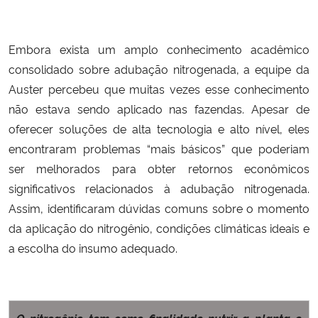
Secretaria-Geral
Embora exista um amplo conhecimento acadêmico
consolidado sobre adubação nitrogenada, a equipe da
Secretaria de Governo
Auster percebeu que muitas vezes esse conhecimento
não estava sendo aplicado nas fazendas. Apesar de
Gabinete de Segurança Institucional
oferecer soluções de alta tecnologia e alto nível, eles
Advocacia-Geral da União
encontraram problemas “mais básicos” que poderiam
ser melhorados para obter retornos econômicos
Banco Central do Brasil
significativos relacionados à adubação nitrogenada.
Assim, identificaram dúvidas comuns sobre o momento
Planalto
da aplicação do nitrogênio, condições climáticas ideais e
a escolha do insumo adequado.
O nitrogênio tem como finalidade nutrir a planta e