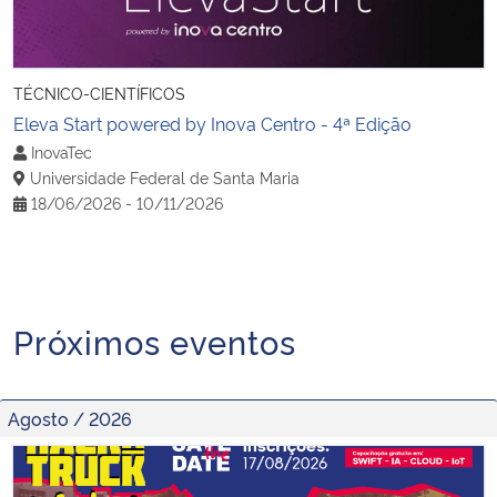
Ministério da Cidadania
Ministério da Saúde
TÉCNICO-CIENTÍFICOS
Eleva Start powered by Inova Centro - 4ª Edição
Ministério de Minas e Energia
InovaTec
Universidade Federal de Santa Maria
Ministério da Ciência, Tecnologia, Inovações e Comunicações
18/06/2026 - 10/11/2026
Ministério do Meio Ambiente
Ministério do Turismo
Próximos eventos
Ministério do Desenvolvimento Regional
Agosto / 2026
Controladoria-Geral da União
Palestras: Conheça o Hackatruck Makerspace
Ministério da Mulher, da Família e dos Direitos Humanos