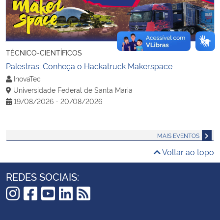
Secretaria-Geral
Secretaria de Governo
TÉCNICO-CIENTÍFICOS
Palestras: Conheça o Hackatruck Makerspace
Gabinete de Segurança Institucional
InovaTec
Universidade Federal de Santa Maria
19/08/2026 - 20/08/2026
Advocacia-Geral da União
Banco Central do Brasil
MAIS EVENTOS
Voltar ao topo
Planalto
REDES SOCIAIS:
Instagram
Facebook
YouTube
LinkedIn
RSS