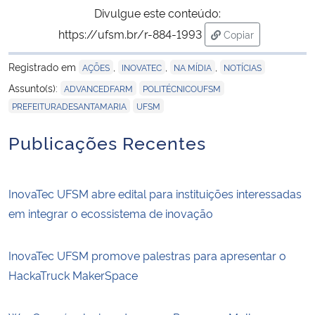
Divulgue este conteúdo:
https://ufsm.br/r-884-1993
Copiar
para área de tran
Registrado em
,
,
,
AÇÕES
INOVATEC
NA MÍDIA
NOTÍCIAS
,
,
Assunto(s):
ADVANCEDFARM
POLITÉCNICOUFSM
,
PREFEITURADESANTAMARIA
UFSM
Publicações Recentes
InovaTec UFSM abre edital para instituições interessadas
em integrar o ecossistema de inovação
InovaTec UFSM promove palestras para apresentar o
HackaTruck MakerSpace