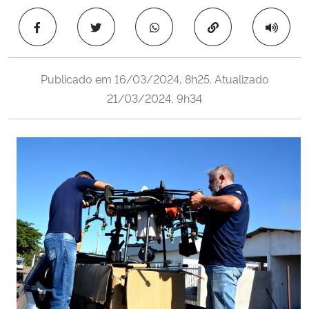
Ministério da Cidadania
Copiar para área 
Ministério da Saúde
Publicado em
16/03/2024, 8h25
. Atualizado
Ministério de Minas e Energia
21/03/2024, 9h34
Ministério da Ciência, Tecnologia, Inovações e Comunicações
Ministério do Meio Ambiente
Ministério do Turismo
Ministério do Desenvolvimento Regional
Controladoria-Geral da União
Ministério da Mulher, da Família e dos Direitos Humanos