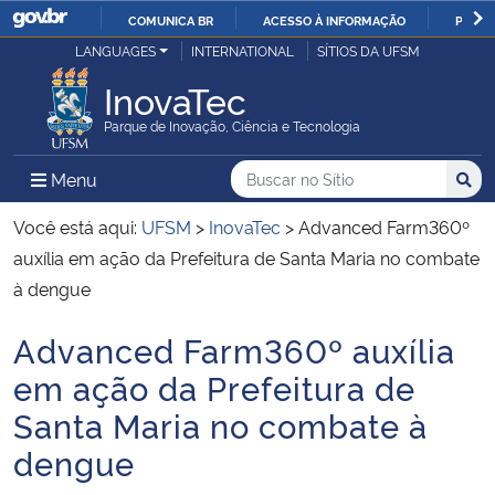
COMUNICA BR
ACESSO À INFORMAÇÃO
PARTI
Casa Civil
LANGUAGES
INTERNATIONAL
SÍTIOS DA UFSM
IR
PARA
InovaTec
Ministério da Justiça e Segurança Pública
O
Parque de Inovação, Ciência e Tecnologia
CONTEÚDO
Ministério da Defesa
Buscar no no Sítio
Busca
Busca:
Menu Principal do Sítio
Menu
Busc
Ministério das Relações Exteriores
Você está aqui:
UFSM
>
InovaTec
>
Advanced Farm360º
auxília em ação da Prefeitura de Santa Maria no combate
Ministério da Economia
à dengue
Advanced Farm360º auxília
Ministério da Infraestrutura
Início do conteúdo
em ação da Prefeitura de
Ministério da Agricultura, Pecuária e Abastecimento
Santa Maria no combate à
dengue
Ministério da Educação