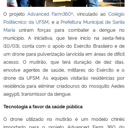
O projeto
Advanced Farm360º
, vinculado ao
Colégio
Secretaria-Geral
Politécnico da UFSM
, e a
Prefeitura Municipal de Santa
Secretaria de Governo
Maria
uniram forças para combater a dengue no
município. A iniciativa, que teve início na sexta-feira
Gabinete de Segurança Institucional
(10/03), conta com o apoio do Exército Brasileiro e de
um drone para pulverização larvicida em áreas de difícil
Advocacia-Geral da União
acesso.
O mutirão, que terá duração de dez dias,
envolve agentes de saúde, militares do Exército e o
Banco Central do Brasil
drone da UFSM. As equipes visitarão residências por
residência para eliminar criadouros do mosquito Aedes
Planalto
aegypti, transmissor da dengue.
Tecnologia a favor da saúde pública
O drone utilizado no mutirão é um modelo chinês
importado para o projeto Advanced Farm 360 do