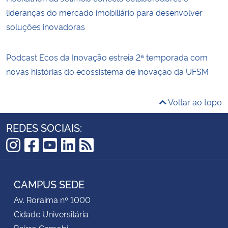
lideranças do mercado imobiliário para desenvolver
soluções inovadoras
Podcast Ecos da Inovação estreia 2ª temporada com
novas histórias do ecossistema de inovação da UFSM
Voltar ao topo
REDES SOCIAIS:
Instagram
Facebook
YouTube
LinkedIn
RSS
CAMPUS SEDE
Av. Roraima nº 1000
Cidade Universitária
Bairro Camobi