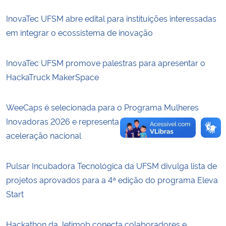
InovaTec UFSM abre edital para instituições interessadas
Secretaria-Geral
em integrar o ecossistema de inovação
Secretaria de Governo
InovaTec UFSM promove palestras para apresentar o
HackaTruck MakerSpace
Gabinete de Segurança Institucional
Advocacia-Geral da União
WeeCaps é selecionada para o Programa Mulheres
Inovadoras 2026 e representa o Sul do país em
Banco Central do Brasil
aceleração nacional
Planalto
Pulsar Incubadora Tecnológica da UFSM divulga lista de
projetos aprovados para a 4ª edição do programa Eleva
Start
Hackathon da Jetimob conecta colaboradores e