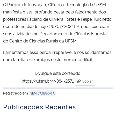
O
Parque de Inovação, Ciência e Tecnologia da UFSM
Ministério da Cidadania
manifesta o seu profundo pesar pelo falecimento dos
Ministério da Saúde
professores Fabiano de Oliveira Fortes e Felipe Turchetto,
ocorrido no dia de hoje (25/07/2024). Ambos exerciam
Ministério de Minas e Energia
suas atividades no Departamento de Ciências Florestais,
do Centro de Ciências Rurais da UFSM.
Ministério da Ciência, Tecnologia, Inovações e Comunicações
Lamentamos essa perda irreparável e nos solidarizamos
com familiares e amigos neste momento difícil.
Ministério do Meio Ambiente
Divulgue este conteúdo:
Ministério do Turismo
https://ufsm.br/r-884-2571
Copiar
para área de trans
Ministério do Desenvolvimento Regional
Registrado em
SEM CATEGORIA
Controladoria-Geral da União
Publicações Recentes
Ministério da Mulher, da Família e dos Direitos Humanos