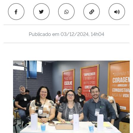
Ministério da Cidadania
Copiar para área 
Ministério da Saúde
Publicado em
03/12/2024, 14h04
Ministério de Minas e Energia
Ministério da Ciência, Tecnologia, Inovações e Comunicações
Ministério do Meio Ambiente
Ministério do Turismo
Ministério do Desenvolvimento Regional
Controladoria-Geral da União
Ministério da Mulher, da Família e dos Direitos Humanos