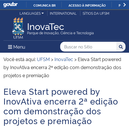
COMUNICA BR
ACESSO À INFORMAÇÃO
PARTI
Casa Civil
LANGUAGES
INTERNATIONAL
SÍTIOS DA UFSM
IR
PARA
InovaTec
Ministério da Justiça e Segurança Pública
O
Parque de Inovação, Ciência e Tecnologia
CONTEÚDO
Ministério da Defesa
Buscar no no Sítio
Busca
Busca:
Menu Principal do Sítio
Menu
Busc
Ministério das Relações Exteriores
Você está aqui:
UFSM
>
InovaTec
>
Eleva Start powered
by InovAtiva encerra 2ª edição com demonstração dos
Ministério da Economia
projetos e premiação
Eleva Start powered by
Ministério da Infraestrutura
Início do conteúdo
InovAtiva encerra 2ª edição
Ministério da Agricultura, Pecuária e Abastecimento
com demonstração dos
projetos e premiação
Ministério da Educação