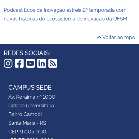
Podcast Ecos da Inovação estreia 2ª temporada com
novas histórias do ecossistema de inovação da UFSM
Voltar ao topo
REDES SOCIAIS:
Instagram
Facebook
YouTube
LinkedIn
RSS
CAMPUS SEDE
Av. Roraima nº 1000
Cidade Universitária
Bairro Camobi
Santa Maria - RS
CEP: 97105-900