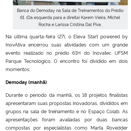
Banca do Demoday na Sala de Treinamentos do Prédio
Secretaria-Geral
61. (Da esquerda para a direita) Karem Vieira, Michel
Rocha e Larissa Cristina Dal Piva.
Secretaria de Governo
Na última quarta-feira (27), o Eleva Start powered by
InovAtiva encerrou suas atividades com um grande
Gabinete de Segurança Institucional
evento realizado no prédio 61H do Inovatec UFSM
Advocacia-Geral da União
Parque Tecnológico. O encontro foi dividido em dois
momentos:
Banco Central do Brasil
Demoday (manhã)
Planalto
Durante o período da manhã, os 18 projetos finalistas
apresentaram suas propostas inovadoras, divididos em
grupos na sala de treinamento e no Espaço Colab. As
apresentações foram avaliadas por duas bancas
compostas por especialistas como Marta Rovedder