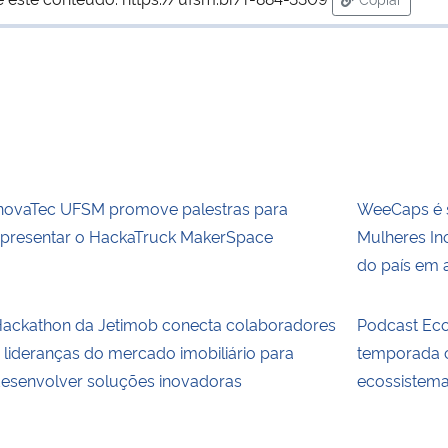
para área d
novaTec UFSM promove palestras para
WeeCaps é 
presentar o HackaTruck MakerSpace
Mulheres In
do país em 
ackathon da Jetimob conecta colaboradores
Podcast Eco
 lideranças do mercado imobiliário para
temporada c
esenvolver soluções inovadoras
ecossistem