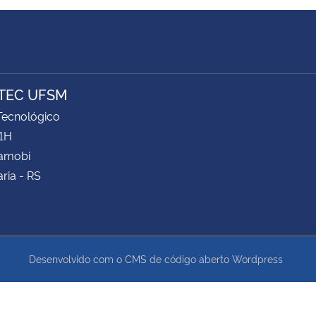
TEC UFSM
Tecnológico
61H
Camobi
ria - RS
Desenvolvido com o CMS de código aberto
Wordpress