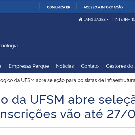
COMUNICA BR
ACESSO À INFORMAÇÃO
Ministério da Defesa
Ministério das Relações
Mini
IR
LANGUAGES
INTERNATI
Exteriores
PARA
O
Ministério da Cidadania
Ministério da Saúde
Mini
CONTEÚDO
cnologia
a
Empresas Parque
Notícias
Contato
Gestores do s
Ministério do
Controladoria-Geral da
Mini
Desenvolvimento Regional
União
Famí
ógico da UFSM abre seleção para bolsistas de Infraestrutura
Hum
o da UFSM abre seleçã
Advocacia-Geral da União
Banco Central do Brasil
Plan
 inscrições vão até 27/