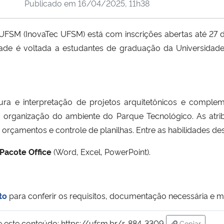
Publicado em
16/04/2025, 11h38
UFSM (InovaTec UFSM) está com inscrições abertas até 27 d
dade é voltada a estudantes de graduação da Universidade
tura e interpretação de projetos arquitetônicos e comple
organização do ambiente do Parque Tecnológico. As atrib
çamentos e controle de planilhas. Entre as habilidades des
Pacote Office
(Word, Excel, PowerPoint).
to
para conferir os requisitos, documentação necessária e m
e este conteúdo:
https://ufsm.br/r-884-3309
Copiar