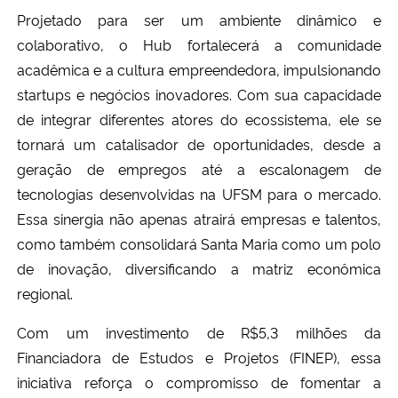
Projetado para ser um ambiente dinâmico e
Secretaria-Geral
colaborativo, o Hub fortalecerá a comunidade
acadêmica e a cultura empreendedora, impulsionando
Secretaria de Governo
startups e negócios inovadores. Com sua capacidade
de integrar diferentes atores do ecossistema, ele se
Gabinete de Segurança Institucional
tornará um catalisador de oportunidades, desde a
geração de empregos até a escalonagem de
Advocacia-Geral da União
tecnologias desenvolvidas na UFSM para o mercado.
Essa sinergia não apenas atrairá empresas e talentos,
Banco Central do Brasil
como também consolidará Santa Maria como um polo
de inovação, diversificando a matriz econômica
Planalto
regional.
Com um investimento de R$5,3 milhões da
Financiadora de Estudos e Projetos (FINEP), essa
iniciativa reforça o compromisso de fomentar a