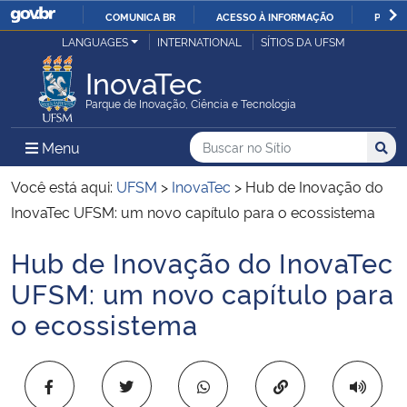
COMUNICA BR
ACESSO À INFORMAÇÃO
PARTI
Casa Civil
LANGUAGES
INTERNATIONAL
SÍTIOS DA UFSM
IR
PARA
InovaTec
Ministério da Justiça e Segurança Pública
O
Parque de Inovação, Ciência e Tecnologia
CONTEÚDO
Ministério da Defesa
Buscar no no Sítio
Busca
Busca:
Menu Principal do Sítio
Menu
Busc
Ministério das Relações Exteriores
Você está aqui:
UFSM
>
InovaTec
>
Hub de Inovação do
InovaTec UFSM: um novo capítulo para o ecossistema
Ministério da Economia
Hub de Inovação do InovaTec
Início do conteúdo
Ministério da Infraestrutura
UFSM: um novo capítulo para
o ecossistema
Ministério da Agricultura, Pecuária e Abastecimento
Ministério da Educação
Copiar para área 