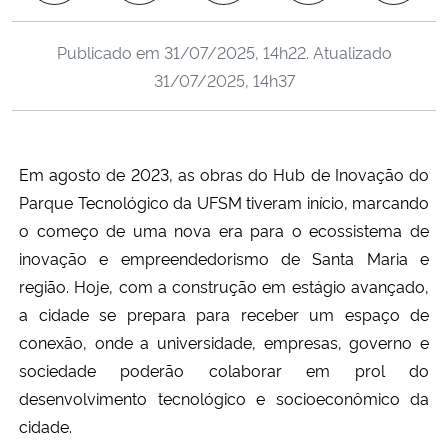
Ministério da Cidadania
Publicado em
31/07/2025, 14h22
. Atualizado
Ministério da Saúde
31/07/2025, 14h37
Ministério de Minas e Energia
Em agosto de 2023, as obras do Hub de Inovação do
Ministério da Ciência, Tecnologia, Inovações e Comunicações
Parque Tecnológico da UFSM tiveram início, marcando
o começo de uma nova era para o ecossistema de
Ministério do Meio Ambiente
inovação e empreendedorismo de Santa Maria e
Ministério do Turismo
região. Hoje, com a construção em estágio avançado,
a cidade se prepara para receber um espaço de
Ministério do Desenvolvimento Regional
conexão, onde a universidade, empresas, governo e
sociedade poderão colaborar em prol do
Controladoria-Geral da União
desenvolvimento tecnológico e socioeconômico da
cidade.
Ministério da Mulher, da Família e dos Direitos Humanos