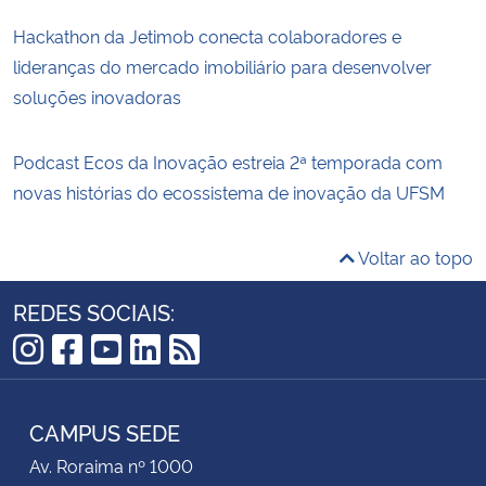
Hackathon da Jetimob conecta colaboradores e
lideranças do mercado imobiliário para desenvolver
soluções inovadoras
Podcast Ecos da Inovação estreia 2ª temporada com
novas histórias do ecossistema de inovação da UFSM
Voltar ao topo
REDES SOCIAIS:
Instagram
Facebook
YouTube
LinkedIn
RSS
CAMPUS SEDE
Av. Roraima nº 1000