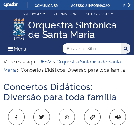
COMUNICA BR
ACESSO À INFORMAÇÃO
PARTI
Casa Civil
LANGUAGES
INTERNATIONAL
SÍTIOS DA UFSM
IR
Orquestra Sinfônica
PARA
Ministério da Justiça e Segurança Pública
de Santa Maria
O
CONTEÚDO
Ministério da Defesa
Buscar no no Sítio
Busca
Busca:
Menu Principal do Sítio
Menu
Busc
Ministério das Relações Exteriores
Você está aqui:
UFSM
>
Orquestra Sinfônica de Santa
Maria
>
Concertos Didáticos: Diversão para toda família
Ministério da Economia
Concertos Didáticos:
Início do conteúdo
Ministério da Infraestrutura
Diversão para toda família
Ministério da Agricultura, Pecuária e Abastecimento
Copiar para área 
Ministério da Educação