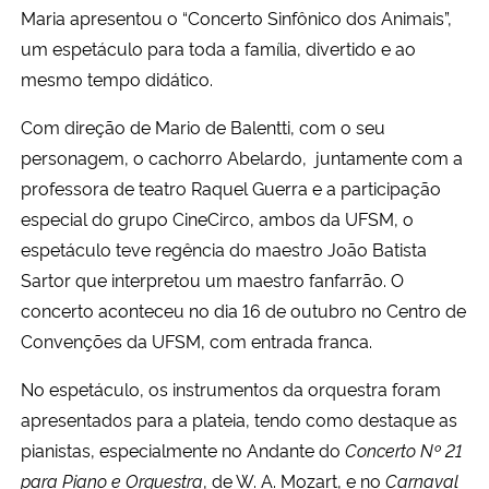
Maria apresentou o “Concerto Sinfônico dos Animais”,
um espetáculo para toda a família, divertido e ao
Secretaria-Geral
mesmo tempo didático.
Secretaria de Governo
Com direção de Mario de Balentti, com o seu
personagem, o cachorro Abelardo, juntamente com a
Gabinete de Segurança Institucional
professora de teatro Raquel Guerra e a participação
especial do grupo CineCirco, ambos da UFSM, o
Advocacia-Geral da União
espetáculo teve regência do maestro João Batista
Sartor que interpretou um maestro fanfarrão. O
Banco Central do Brasil
concerto aconteceu no dia 16 de outubro no Centro de
Convenções da UFSM, com entrada franca.
Planalto
No espetáculo, os instrumentos da orquestra foram
apresentados para a plateia, tendo como destaque as
pianistas, especialmente no Andante do
Concerto Nº 21
para Piano e Orquestra
, de W. A. Mozart, e no
Carnaval