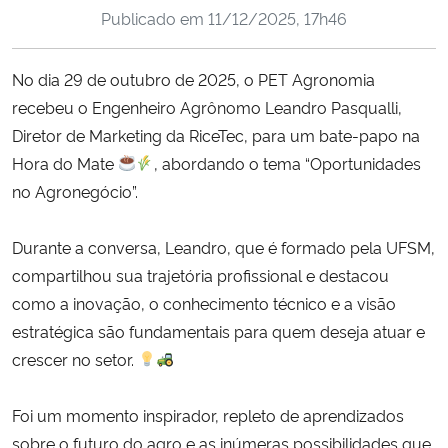
Publicado em
11/12/2025, 17h46
Ministério da Cidadania
Ministério da Saúde
No dia 29 de outubro de 2025, o PET Agronomia
recebeu o Engenheiro Agrônomo Leandro Pasqualli,
Ministério de Minas e Energia
Diretor de Marketing da RiceTec, para um bate-papo na
Hora do Mate
, abordando o tema “Oportunidades
Ministério da Ciência, Tecnologia, Inovações e Comunicações
no Agronegócio”.
Ministério do Meio Ambiente
Durante a conversa, Leandro, que é formado pela UFSM,
compartilhou sua trajetória profissional e destacou
Ministério do Turismo
como a inovação, o conhecimento técnico e a visão
estratégica são fundamentais para quem deseja atuar e
Ministério do Desenvolvimento Regional
crescer no setor.
Controladoria-Geral da União
Foi um momento inspirador, repleto de aprendizados
sobre o futuro do agro e as inúmeras possibilidades que
Ministério da Mulher, da Família e dos Direitos Humanos