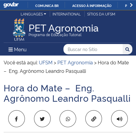
COMUNICA BR
ACESSO À INFORMAÇÃO
PARTI
Casa Civil
LANGUAGES
INTERNATIONAL
SÍTIOS DA UFSM
IR
PARA
PET Agronomia
Ministério da Justiça e Segurança Pública
O
Programa de Educação Tutorial
CONTEÚDO
Ministério da Defesa
Buscar no no Sítio
Busca
Busca:
Menu Principal do Sítio
Menu
Busc
Ministério das Relações Exteriores
Você está aqui:
UFSM
>
PET Agronomia
>
Hora do Mate
– Eng. Agrônomo Leandro Pasqualli
Ministério da Economia
Hora do Mate – Eng.
Início do conteúdo
Ministério da Infraestrutura
Agrônomo Leandro Pasqualli
Ministério da Agricultura, Pecuária e Abastecimento
Copiar para área 
Ministério da Educação