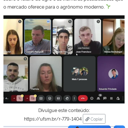
o mercado oferece para o agrônomo moderno.
Secretaria-Geral
Secretaria de Governo
Gabinete de Segurança Institucional
Advocacia-Geral da União
Banco Central do Brasil
Planalto
Divulgue este conteúdo:
https://ufsm.br/r-779-1404
Copiar
para área de tran