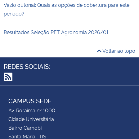
Vazio outonal: Quais as opções de cobertura para este
período?
Resultados Seleção PET Agronomia 2026/01
Voltar ao topo
REDES SOCIAIS:
RSS
CAMPUS SEDE
Av. Roraima nº 1000
Cidade Universitária
Bairro Camobi
Santa Maria - RS